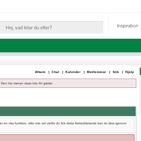
Inspiration
Album
|
Chat
|
Kalender
|
Medlemmar
|
Sök
|
Hjälp
Den här menyn visas inte för gäster
 en viss funktion, eller inte vet varför du fick detta felmeddelande kan du läsa igenom
.