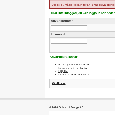
Ooops, du måste logga in för att kunna skriva ett inlä
Du är inte inloggad, du kan logga in här neda
Användarnamn
Lösenord
Användbara länkar
Har du glömt ditt lösenord
Registrera ett nytt konto
Hjälpfiler
Kontakta en forumansvarig
Gå tillbaka
© 2026 Odla.nu i Sverige AB