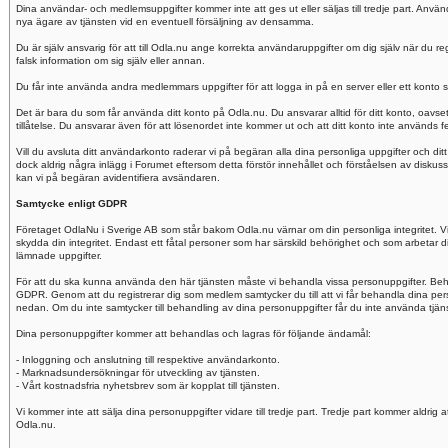
Dina användar- och medlemsuppgifter kommer inte att ges ut eller säljas till tredje part. Anvä
nya ägare av tjänsten vid en eventuell försäljning av densamma.
Du är själv ansvarig för att till Odla.nu ange korrekta användaruppgifter om dig själv när du reg
falsk information om sig själv eller annan.
Du får inte använda andra medlemmars uppgifter för att logga in på en server eller ett konto 
Det är bara du som får använda ditt konto på Odla.nu. Du ansvarar alltid för ditt konto, oav
tillåtelse. Du ansvarar även för att lösenordet inte kommer ut och att ditt konto inte används fe
Vill du avsluta ditt användarkonto raderar vi på begäran alla dina personliga uppgifter och ditt
dock aldrig några inlägg i Forumet eftersom detta förstör innehållet och förståelsen av diskuss
kan vi på begäran avidentifiera avsändaren.
Samtycke enligt GDPR
Företaget OdlaNu i Sverige AB som står bakom Odla.nu värnar om din personliga integritet. Vi fö
skydda din integritet. Endast ett fåtal personer som har särskild behörighet och som arbetar dir
lämnade uppgifter.
För att du ska kunna använda den här tjänsten måste vi behandla vissa personuppgifter. Beh
GDPR. Genom att du registrerar dig som medlem samtycker du till att vi får behandla dina p
nedan. Om du inte samtycker till behandling av dina personuppgifter får du inte använda tjänste
Dina personuppgifter kommer att behandlas och lagras för följande ändamål:
- Inloggning och anslutning till respektive användarkonto.
- Marknadsundersökningar för utveckling av tjänsten.
- Vårt kostnadsfria nyhetsbrev som är kopplat till tjänsten.
Vi kommer inte att sälja dina personuppgifter vidare till tredje part. Tredje part kommer aldrig 
Odla.nu.