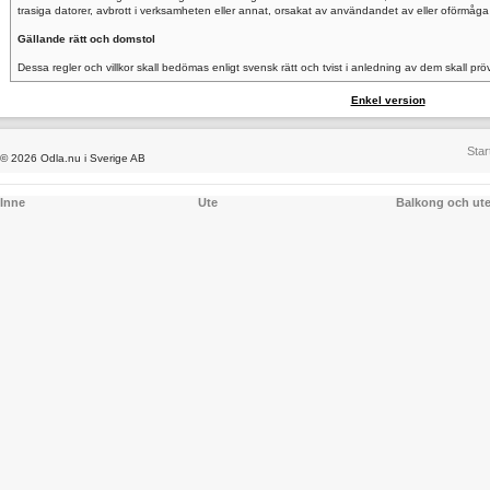
trasiga datorer, avbrott i verksamheten eller annat, orsakat av användandet av eller oförmåga
Gällande rätt och domstol
Dessa regler och villkor skall bedömas enligt svensk rätt och tvist i anledning av dem skall pr
Enkel version
Star
© 2026 Odla.nu i Sverige AB
Inne
Ute
Balkong och ut