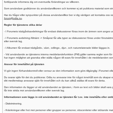
fortlöpande informera dig om eventuella förändringar av villkoren.
Som användare godkänner du användarvillkoren och kommer ej att publicera material som stride
Har du frågor eller synpunkter på dessa användarvillkor ber vi dig vänligen att kontakta oss v
forum@odla.nu
.
Regler för tjänstens olika delar
- I Forumets trädgårdsavdelningar får endast diskussioner föras inom de ämnen som anges und
- I Forumets avdelning Allmänt -> Småprat får alla typer av diskussioner föras under förutsättnin
eller svensk lag.
- I Albumen får endast trädgårds-, växt-, odlings-, djur-, och naturrelaterade bilder läggas in.
- Vid användande av tjänstens interna meddelandefunktion (PM) gäller samma regler som för 
har ingen möjlighet att granska eller ställa någon till svars för innehållet i de meddelanden
Ansvar för innehållet på tjänsten
Vi gör ingen förhandskontroll eller censur av den information som görs tillgänglig i Forumet e
Du svarar själv för det du publicerar. Odla.nu ansvarar inte för något innehåll som du skapar
ditt medlemskap ansvarar själv för innehållet och du kan alltså ställas till svars för detta.
Den information du lägger ut vid användandet av tjänsten, i form av text och bilder skall var
får inte strida mot användarvillkoren eller svensk lag.
Informationen som läggs in vid användandet av tjänsten får t.ex. inte innehålla eller omfa
- Diskriminering.
- Kränkningar eller hot mot personer eller grupper av personer, obsceniteter eller stötande mate