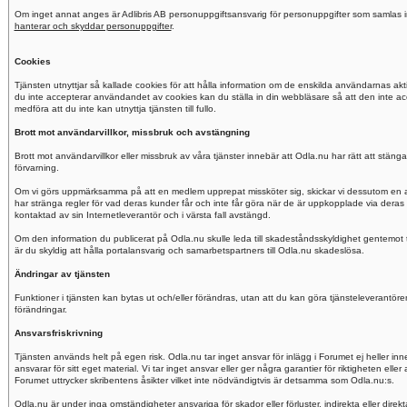
Om inget annat anges är Adlibris AB personuppgiftsansvarig för personuppgifter som samlas i
hanterar och skyddar personuppgifter
.
Cookies
Tjänsten utnyttjar så kallade cookies för att hålla information om de enskilda användarnas ak
du inte accepterar användandet av cookies kan du ställa in din webbläsare så att den inte a
medföra att du inte kan utnyttja tjänsten till fullo.
Brott mot användarvillkor, missbruk och avstängning
Brott mot användarvillkor eller missbruk av våra tjänster innebär att Odla.nu har rätt att stä
förvarning.
Om vi görs uppmärksamma på att en medlem upprepat missköter sig, skickar vi dessutom en a
har stränga regler för vad deras kunder får och inte får göra när de är uppkopplade via deras 
kontaktad av sin Internetleverantör och i värsta fall avstängd.
Om den information du publicerat på Odla.nu skulle leda till skadeståndsskyldighet gentemot t
är du skyldig att hålla portalansvarig och samarbetspartners till Odla.nu skadeslösa.
Ändringar av tjänsten
Funktioner i tjänsten kan bytas ut och/eller förändras, utan att du kan göra tjänsteleverant
förändringar.
Ansvarsfriskrivning
Tjänsten används helt på egen risk. Odla.nu tar inget ansvar för inlägg i Forumet ej heller in
ansvarar för sitt eget material. Vi tar inget ansvar eller ger några garantier för riktigheten ell
Forumet uttrycker skribentens åsikter vilket inte nödvändigtvis är detsamma som Odla.nu:s.
Odla.nu är under inga omständigheter ansvariga för skador eller förluster, indirekta eller direk