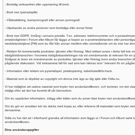
- Brottslig verksamhet eller uppmaning till brott.
- Brott mot tystnadsplikt.
- Våldsskildring, barnpornografi eller annan pornografi.
- Utpekande av andra personer som brottsliga eller annat förtal.
- Brott mot GDPR. Intrång i annans privatliv. T.ex. adresser, telefonnummer och e-postadresse
omständigheter i Forum eller Album får lägga ut kopior av e-postmeddelanden eller personlig
meddelandetjänst (PM) som du fått från annan medlem eller utomstående om du inte har dennes 
- Reklam för kommersiella produkter, tjänster eller företag. Med reklam avses i detta fall inte
trädgårdsbranschen i forumets trädgårdsavdelningar när ett omnämnande är relevant för en p
Småprat är även ett omnämnande av produkter, tjänster eller företag inom andra branscher til
pågående diskussion. Vid tveksamma fall för vad som kan räknas som "relevant för en pågåend
- Information eller reklam om pyramidspel, piratkopiering, kabel/satellit/tv-hack.
- Material som är skyddat av copyright om denna inte ägs av dig själv eller Odla.nu.
Vi har möjlighet att radera material som bryter mot användarvillkoren, och kommer, om det visa
möjligt efter att det har kommit till vår kännedom.
Om du upptäcker information, inlägg eller bilder som du anser klart bryter mot användarvillkor
Om du gör en anmälan bör du skicka med kopia av, eller referens till materialet som bryter mo
densamma.
Odla.nu har rätt att i efterhand granska all information som läggs ut i Forum och Album samt ta 
användarvillkoren.
Dina användaruppgifter