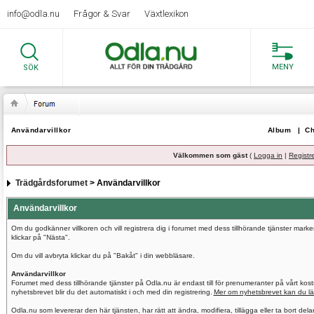
info@odla.nu
Frågor & Svar
Växtlexikon
MENY
SÖK
Användarvillkor
Album
|
Ch
Välkommen som gäst
(
Logga in
|
Registr
Trädgårdsforumet
> Användarvillkor
Användarvillkor
Om du godkänner villkoren och vill registrera dig i forumet med dess tillhörande tjänster mar
klickar på "Nästa".
Om du vill avbryta klickar du på "Bakåt" i din webbläsare.
Användarvillkor
Forumet med dess tillhörande tjänster på Odla.nu är endast till för prenumeranter på vårt ko
nyhetsbrevet blir du det automatiskt i och med din registrering.
Mer om nyhetsbrevet kan du lä
Odla.nu som levererar den här tjänsten, har rätt att ändra, modifiera, tillägga eller ta bort del