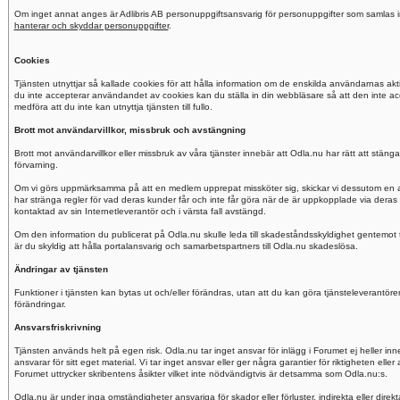
Om inget annat anges är Adlibris AB personuppgiftsansvarig för personuppgifter som samlas i
hanterar och skyddar personuppgifter
.
Cookies
Tjänsten utnyttjar så kallade cookies för att hålla information om de enskilda användarnas ak
du inte accepterar användandet av cookies kan du ställa in din webbläsare så att den inte a
medföra att du inte kan utnyttja tjänsten till fullo.
Brott mot användarvillkor, missbruk och avstängning
Brott mot användarvillkor eller missbruk av våra tjänster innebär att Odla.nu har rätt att stä
förvarning.
Om vi görs uppmärksamma på att en medlem upprepat missköter sig, skickar vi dessutom en a
har stränga regler för vad deras kunder får och inte får göra när de är uppkopplade via deras 
kontaktad av sin Internetleverantör och i värsta fall avstängd.
Om den information du publicerat på Odla.nu skulle leda till skadeståndsskyldighet gentemot t
är du skyldig att hålla portalansvarig och samarbetspartners till Odla.nu skadeslösa.
Ändringar av tjänsten
Funktioner i tjänsten kan bytas ut och/eller förändras, utan att du kan göra tjänsteleverant
förändringar.
Ansvarsfriskrivning
Tjänsten används helt på egen risk. Odla.nu tar inget ansvar för inlägg i Forumet ej heller in
ansvarar för sitt eget material. Vi tar inget ansvar eller ger några garantier för riktigheten ell
Forumet uttrycker skribentens åsikter vilket inte nödvändigtvis är detsamma som Odla.nu:s.
Odla.nu är under inga omständigheter ansvariga för skador eller förluster, indirekta eller direk