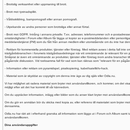
- Brottslig verksamhet eller uppmaning till brott.
- Brott mot tystnadsplikt.
- Våldsskildring, barnpornografi eller annan pornografi.
- Utpekande av andra personer som brottsliga eller annat förtal.
- Brott mot GDPR. Intrång i annans privatliv. T.ex. adresser, telefonnummer och e-postadresse
omständigheter i Forum eller Album får lägga ut kopior av e-postmeddelanden eller personlig
meddelandetjänst (PM) som du fått från annan medlem eller utomstående om du inte har dennes 
- Reklam för kommersiella produkter, tjänster eller företag. Med reklam avses i detta fall inte
trädgårdsbranschen i forumets trädgårdsavdelningar när ett omnämnande är relevant för en p
Småprat är även ett omnämnande av produkter, tjänster eller företag inom andra branscher til
pågående diskussion. Vid tveksamma fall för vad som kan räknas som "relevant för en pågåend
- Information eller reklam om pyramidspel, piratkopiering, kabel/satellit/tv-hack.
- Material som är skyddat av copyright om denna inte ägs av dig själv eller Odla.nu.
Vi har möjlighet att radera material som bryter mot användarvillkoren, och kommer, om det visa
möjligt efter att det har kommit till vår kännedom.
Om du upptäcker information, inlägg eller bilder som du anser klart bryter mot användarvillkor
Om du gör en anmälan bör du skicka med kopia av, eller referens till materialet som bryter mo
densamma.
Odla.nu har rätt att i efterhand granska all information som läggs ut i Forum och Album samt ta 
användarvillkoren.
Dina användaruppgifter