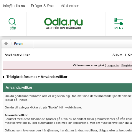
info@odla.nu
Frågor & Svar
Växtlexikon
MENY
SÖK
Användarvillkor
Album
|
Ch
Välkommen som gäst
(
Logga in
|
Registr
Trädgårdsforumet
> Användarvillkor
Användarvillkor
Om du godkänner villkoren och vill registrera dig i forumet med dess tillhörande tjänster mar
klickar på "Nästa".
Om du vill avbryta klickar du på "Bakåt" i din webbläsare.
Användarvillkor
Forumet med dess tillhörande tjänster på Odla.nu är endast till för prenumeranter på vårt ko
nyhetsbrevet blir du det automatiskt i och med din registrering.
Mer om nyhetsbrevet kan du lä
Odla.nu som levererar den här tjänsten, har rätt att ändra, modifiera, tillägga eller ta bort del