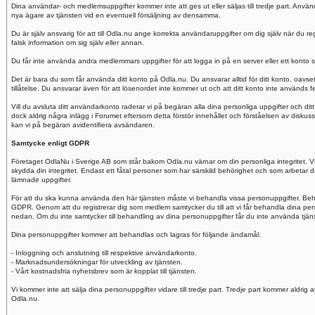
Dina användar- och medlemsuppgifter kommer inte att ges ut eller säljas till tredje part. Anvä
nya ägare av tjänsten vid en eventuell försäljning av densamma.
Du är själv ansvarig för att till Odla.nu ange korrekta användaruppgifter om dig själv när du reg
falsk information om sig själv eller annan.
Du får inte använda andra medlemmars uppgifter för att logga in på en server eller ett konto 
Det är bara du som får använda ditt konto på Odla.nu. Du ansvarar alltid för ditt konto, oav
tillåtelse. Du ansvarar även för att lösenordet inte kommer ut och att ditt konto inte används fe
Vill du avsluta ditt användarkonto raderar vi på begäran alla dina personliga uppgifter och ditt
dock aldrig några inlägg i Forumet eftersom detta förstör innehållet och förståelsen av diskuss
kan vi på begäran avidentifiera avsändaren.
Samtycke enligt GDPR
Företaget OdlaNu i Sverige AB som står bakom Odla.nu värnar om din personliga integritet. Vi fö
skydda din integritet. Endast ett fåtal personer som har särskild behörighet och som arbetar dir
lämnade uppgifter.
För att du ska kunna använda den här tjänsten måste vi behandla vissa personuppgifter. Beh
GDPR. Genom att du registrerar dig som medlem samtycker du till att vi får behandla dina p
nedan. Om du inte samtycker till behandling av dina personuppgifter får du inte använda tjänste
Dina personuppgifter kommer att behandlas och lagras för följande ändamål:
- Inloggning och anslutning till respektive användarkonto.
- Marknadsundersökningar för utveckling av tjänsten.
- Vårt kostnadsfria nyhetsbrev som är kopplat till tjänsten.
Vi kommer inte att sälja dina personuppgifter vidare till tredje part. Tredje part kommer aldrig 
Odla.nu.