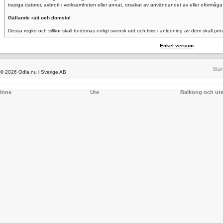
trasiga datorer, avbrott i verksamheten eller annat, orsakat av användandet av eller oförmåga
Gällande rätt och domstol
Dessa regler och villkor skall bedömas enligt svensk rätt och tvist i anledning av dem skall pr
Enkel version
Star
© 2026 Odla.nu i Sverige AB
Inne
Ute
Balkong och ut