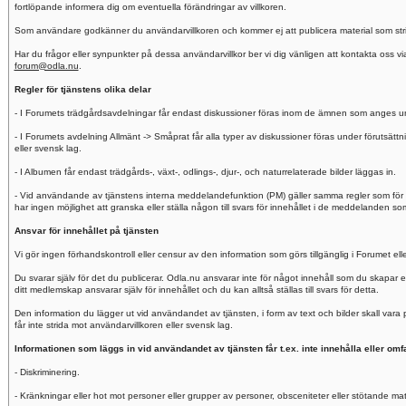
fortlöpande informera dig om eventuella förändringar av villkoren.
Som användare godkänner du användarvillkoren och kommer ej att publicera material som stride
Har du frågor eller synpunkter på dessa användarvillkor ber vi dig vänligen att kontakta oss v
forum@odla.nu
.
Regler för tjänstens olika delar
- I Forumets trädgårdsavdelningar får endast diskussioner föras inom de ämnen som anges und
- I Forumets avdelning Allmänt -> Småprat får alla typer av diskussioner föras under förutsättnin
eller svensk lag.
- I Albumen får endast trädgårds-, växt-, odlings-, djur-, och naturrelaterade bilder läggas in.
- Vid användande av tjänstens interna meddelandefunktion (PM) gäller samma regler som för 
har ingen möjlighet att granska eller ställa någon till svars för innehållet i de meddelanden
Ansvar för innehållet på tjänsten
Vi gör ingen förhandskontroll eller censur av den information som görs tillgänglig i Forumet e
Du svarar själv för det du publicerar. Odla.nu ansvarar inte för något innehåll som du skapar
ditt medlemskap ansvarar själv för innehållet och du kan alltså ställas till svars för detta.
Den information du lägger ut vid användandet av tjänsten, i form av text och bilder skall var
får inte strida mot användarvillkoren eller svensk lag.
Informationen som läggs in vid användandet av tjänsten får t.ex. inte innehålla eller omfa
- Diskriminering.
- Kränkningar eller hot mot personer eller grupper av personer, obsceniteter eller stötande mate