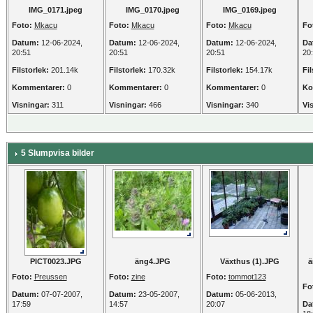
IMG_0171.jpeg
IMG_0170.jpeg
IMG_0169.jpeg
Foto:
Mkacu
Foto:
Mkacu
Foto:
Mkacu
Fo
Datum:
12-06-2024,
Datum:
12-06-2024,
Datum:
12-06-2024,
Da
20:51
20:51
20:51
20
Filstorlek:
201.14k
Filstorlek:
170.32k
Filstorlek:
154.17k
Fil
Kommentarer:
0
Kommentarer:
0
Kommentarer:
0
Ko
Visningar:
311
Visningar:
466
Visningar:
340
Vi
5 Slumpvisa bilder
PICT0023.JPG
äng4.JPG
Växthus (1).JPG
ä
Foto:
Preussen
Foto:
zine
Foto:
tommot123
Fo
Datum:
07-07-2007,
Datum:
23-05-2007,
Datum:
05-06-2013,
17:59
14:57
20:07
Da