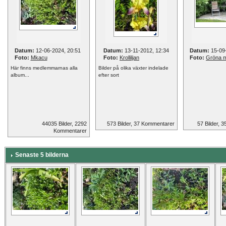
Datum:
12-06-2024, 20:51
Datum:
13-11-2012, 12:34
Datum:
15-09-
Foto:
Mkacu
Foto:
Krolliljan
Foto:
Gröna 
Här finns medlemmarnas alla
Bilder på olika växter indelade
album...
efter sort
44035 Bilder, 2292
573 Bilder, 37 Kommentarer
57 Bilder, 
Kommentarer
Senaste 5 bilderna