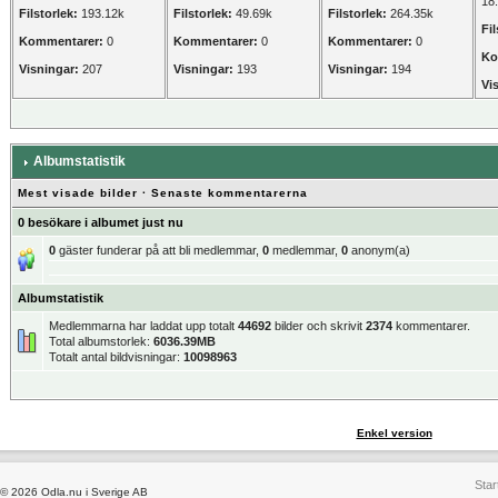
18
Filstorlek:
193.12k
Filstorlek:
49.69k
Filstorlek:
264.35k
Fil
Kommentarer:
0
Kommentarer:
0
Kommentarer:
0
Ko
Visningar:
207
Visningar:
193
Visningar:
194
Vi
Albumstatistik
Mest visade bilder
·
Senaste kommentarerna
0 besökare i albumet just nu
0
gäster funderar på att bli medlemmar,
0
medlemmar,
0
anonym(a)
Albumstatistik
Medlemmarna har laddat upp totalt
44692
bilder och skrivit
2374
kommentarer.
Total albumstorlek:
6036.39MB
Totalt antal bildvisningar:
10098963
Enkel version
Star
© 2026 Odla.nu i Sverige AB