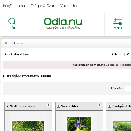
info@odla.nu
Frågor & Svar
Växtlexikon
MENY
SÖK
Användarvillkor
Album
|
Ch
Välkommen som gäst
(
Logga in
|
Registr
Trädgårdsforumet
> Album
Sök efter
Medlemsalbum
Växtbilder
Trädgårdsb