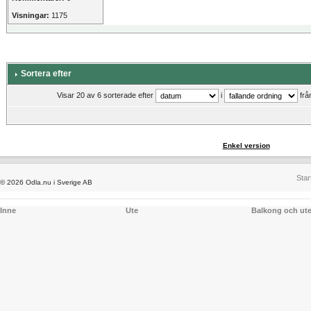
Visningar:
1175
Sortera efter
Visar 20 av 6 sorterade efter
i
frå
Enkel version
Star
© 2026 Odla.nu i Sverige AB
Inne
Ute
Balkong och ut