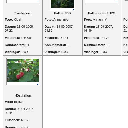
Svartaronia
Hallon.JPG
Hallonrabatt2.JPG
Foto:
Ciczi
Foto:
AnnammA
Foto:
AnnammA
Fo
Datum:
16-06-2009,
Datum:
18-09-2007,
Datum:
18-09-2007,
Da
07:22
08:39
08:39
21:
Filstorlek:
119.73k
Filstorlek:
77.4k
Filstorlek:
144.2k
Fil
Kommentarer:
1
Kommentarer:
1
Kommentarer:
0
Ko
Visningar:
1343
Visningar:
1283
Visningar:
1344
Vi
Hösthallon
Foto:
Biggan_
Datum:
08-04-2007,
09:44
Filstorlek:
40.1k
Kommentarer:
0