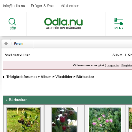
info@odla.nu
Frågor & Svar
Växtlexikon
MENY
SÖK
Användarvillkor
Album
|
Ch
Välkommen som gäst
(
Logga in
|
Registr
Trädgårdsforumet
>
Album
>
Växtbilder
>
Bärbuskar
Bärbuskar