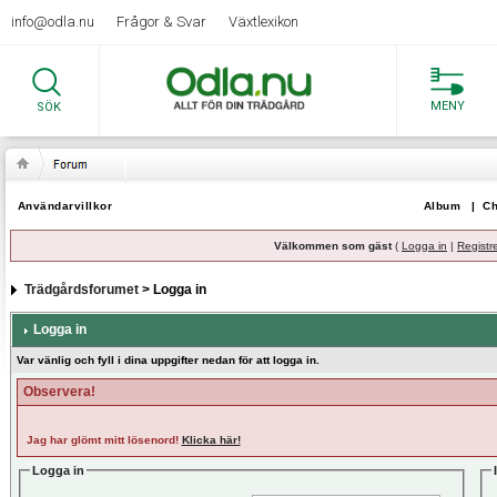
info@odla.nu
Frågor & Svar
Växtlexikon
MENY
SÖK
Användarvillkor
Album
|
Ch
Välkommen som gäst
(
Logga in
|
Registr
Trädgårdsforumet
> Logga in
Logga in
Var vänlig och fyll i dina uppgifter nedan för att logga in.
Observera!
Jag har glömt mitt lösenord!
Klicka här!
Logga in