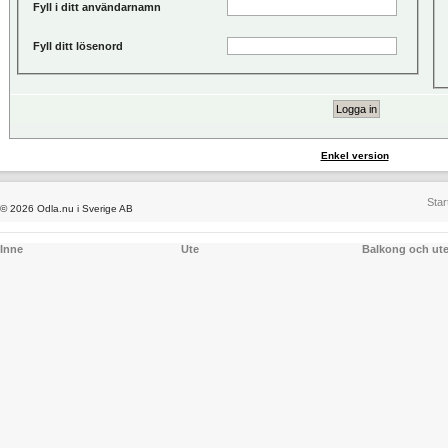
Fyll i ditt användarnamn
Fyll ditt lösenord
Enkel version
Star
© 2026 Odla.nu i Sverige AB
Inne
Ute
Balkong och ut