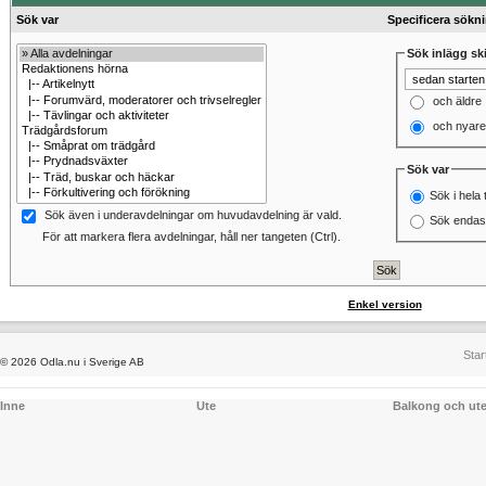
Sök var
Specificera sökn
Sök inlägg ski
och äldre
och nyare
Sök var
Sök i hela 
Sök även i underavdelningar om huvudavdelning är vald.
Sök endast
För att markera flera avdelningar, håll ner tangeten (Ctrl).
Enkel version
Star
© 2026 Odla.nu i Sverige AB
Inne
Ute
Balkong och ut