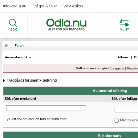
info@odla.nu
Frågor & Svar
Växtlexikon
MENY
SÖK
Användarvillkor
Album
|
Ch
Välkommen som gäst
(
Logga in
|
Registr
Trädgårdsforumet
> Sökning
Avancerad sökning
Sök efter nyckelord
Sök efter inlägg
Fyll i ett sökord eller en fras att söka efter.
Matcha exa
Sökalternativ