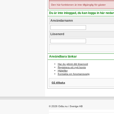
Den här funktionen är inte tillgänglig för gäster
Du är inte inloggad, du kan logga in här neda
Användarnamn
Lösenord
Användbara länkar
Har du glömt ditt lösenord
Registrera ett nytt konto
Hjälpfiler
Kontakta en forumansvarig
Gå tillbaka
© 2026 Odla.nu i Sverige AB