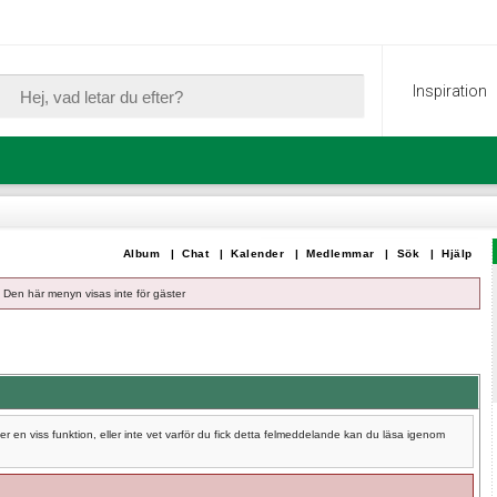
Inspiration
Album
|
Chat
|
Kalender
|
Medlemmar
|
Sök
|
Hjälp
Den här menyn visas inte för gäster
 en viss funktion, eller inte vet varför du fick detta felmeddelande kan du läsa igenom
.