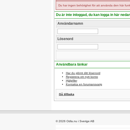
Du har ingen behörighet för att använda den här funk
Du är inte inloggad, du kan logga in här neda
Användarnamn
Lösenord
Användbara länkar
Har du glömt ditt lösenord
Registrera ett nytt konto
Hjälpfiler
Kontakta en forumansvarig
Gå tillbaka
© 2026 Odla.nu i Sverige AB