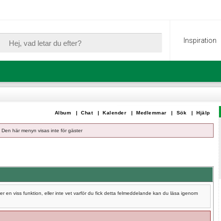
Inspiration
Album
|
Chat
|
Kalender
|
Medlemmar
|
Sök
|
Hjälp
Den här menyn visas inte för gäster
 en viss funktion, eller inte vet varför du fick detta felmeddelande kan du läsa igenom
.