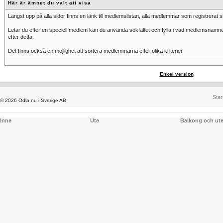
Här är ämnet du valt att visa
Längst upp på alla sidor finns en länk till medlemslistan, alla medlemmar som registrerat si
Letar du efter en speciell medlem kan du använda sökfältet och fylla i vad medlemsnamnet
efter detta.
Det finns också en möjlighet att sortera medlemmarna efter olika kriterier.
Enkel version
Star
© 2026 Odla.nu i Sverige AB
Inne
Ute
Balkong och ut