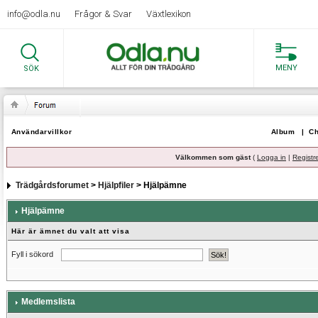
info@odla.nu
Frågor & Svar
Växtlexikon
MENY
SÖK
Användarvillkor
Album
|
Ch
Välkommen som gäst
(
Logga in
|
Registr
Trädgårdsforumet
>
Hjälpfiler
> Hjälpämne
Hjälpämne
Här är ämnet du valt att visa
Fyll i sökord
Medlemslista