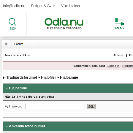
info@odla.nu
Frågor & Svar
Växtlexikon
MENY
SÖK
Användarvillkor
Album
|
Ch
Välkommen som gäst
(
Logga in
|
Registr
Trädgårdsforumet
>
Hjälpfiler
> Hjälpämne
Hjälpämne
Här är ämnet du valt att visa
Fyll i sökord
Använda fotoalbumet