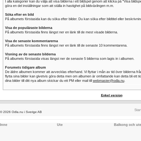
I alla kategorier kan du välja att visa bilderna i ett bildspel genom att klicka på "Visa bildspe
göra en del inställningar som att ställa in hastighet på bildväxlingen m.m.
Söka efter en bild
På albumets förstasida kan du söka efter bilder. Du kan söka efter bildtitel eller beskrivnin
Visa de populäraste bilderna
På albumets förstasida finns längst ner en länk till de mest visade bilderna.
Visa de senaste kommentarerna
På albumets förstasida finns längst ner en länk till de senaste 10 kommentarena.
Visning av de senaste bilderna
På albumets förstasida visas längst ner de senaste 5 bilderna som lagts in i albumen.
Forumets tidigare album
De äldre albumen kommer att avvecklas efterhand. Vi flyttar i mån av tid över bilderna från
flytta sina bilder kan givetvis göra detta men om albumen är omfattande kan detta bli ett tid
dina bilder till ditt nya album skickar du ett PM eller mail till
webmaster@odla.nu
.
Enkel version
Star
© 2026 Odla.nu i Sverige AB
Inne
Ute
Balkong och ut