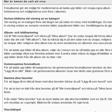
Här är ämnet du valt att visa
Fotoalbumet gör det möjligt för medlemmarna att ladda upp bilder och skapa egna album
funktionerna och möjligheterna som finns i albumen.
Sortera bilderna vid visning av en kategori
Vid visning av en kategori finns det längst ner på sidan en meny med inställningar. Du kan hä
in visning endast av senaste veckans bilder, populäraste bilder osv. Inställningarna du gjor
Album- och bildhantering
Gå till "Min kontrollpanel" och klicka på "Mina album" (har du redan skapat ditt första alb
sidor där det står "Mitt album"). När du klickat dig in på den sidan kan du skapa, rediger
du skapar eller redigerar dina album kan du även bestämma om albumen ska vara privata el
För att ladda upp bilder till dina album, väljer du i menyn om du vill ladda upp en eller fle
bilder samtidigt vilket kan förenkla arbetet men å andra sidan måste du lägga till bildtitla
upp bilder direkt från ditt album när du tittar i det.
Gemensamma forumalbum
För att ladda upp bilder till kategorierna i de gemensamma forumalbumen besöker du den kat
"Lägg till en bild". Bilder i de gemensamma albumen visas inte direkt utan granskas först 
Hantera dina favoriter
För att lägga till en bild på listan med dina favoriter klickar du på "Lägg till som favorit" som
För att ta bort en bild från dina favoriter gå till "Min kontrollpanel" och klicka på "Mina favori
listan.
Från sidan "Mina favoriter" kan du även ladda ner alla dina favoritbilder som en Zip-fil. Ob
och skyddas av copyright. Bilderna får endast användas för eget bruk.
Visa bildspel