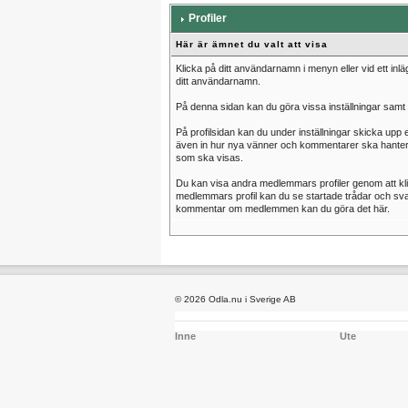
Profiler
Här är ämnet du valt att visa
Klicka på ditt användarnamn i menyn eller vid ett inlä
ditt användarnamn.
På denna sidan kan du göra vissa inställningar sam
På profilsidan kan du under inställningar skicka upp e
även in hur nya vänner och kommentarer ska hante
som ska visas.
Du kan visa andra medlemmars profiler genom att klick
medlemmars profil kan du se startade trådar och sva
kommentar om medlemmen kan du göra det här.
© 2026 Odla.nu i Sverige AB
Inne
Ute