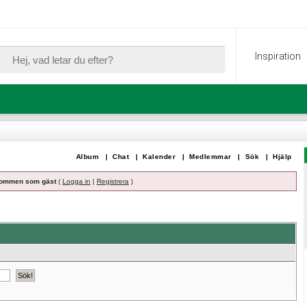
Inspiration
Album
|
Chat
|
Kalender
|
Medlemmar
|
Sök
|
Hjälp
ommen som gäst
(
Logga in
|
Registrera
)