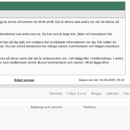
gg du skrivit så kommer du till din profil. Det är denna sida andra ser när de klickar på
t bestämma vad andra ska se. Du kan också ange kön, ålder och bostadsort här.
tt foto på dig själv och redigera den kortfattade informationen om dig. Där ställer du
ras. Du kan också bestämma hur många vänner, kommentarer och tidigare besökare
a på deras namn där det är understruket, tex. i ett inlägg eller i medlemslistan. I andra
r som medlemmen skrivit, liksom kommentarer och vänner. Vill du lägga till en
Enkel version
Datum och tid: 19-08-2026, 05:22
Startsida
Frågor & svar
Bloggar
Kalender
Köp 
Balkong och uterum
Växthus