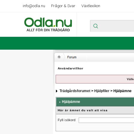
info@odla.nu
Frågor & Svar
Växtlexikon
Användarvillkor
Välk
Trädgårdsforumet
>
Hjälpfiler
> Hjälpämne
Hjälpämne
Här är ämnet du valt att visa
Fyll i sökord