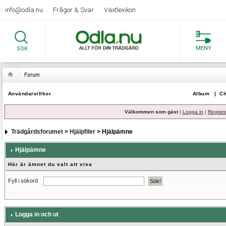
info@odla.nu
Frågor & Svar
Växtlexikon
MENY
SÖK
Användarvillkor
Album
|
Ch
Välkommen som gäst
(
Logga in
|
Registr
Trädgårdsforumet
>
Hjälpfiler
> Hjälpämne
Hjälpämne
Här är ämnet du valt att visa
Fyll i sökord
Logga in och ut