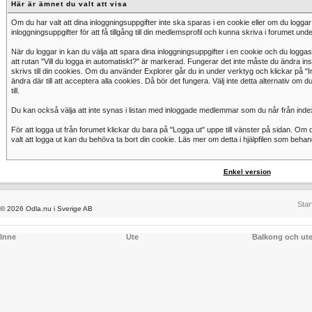
Här är ämnet du valt att visa
Om du har valt att dina inloggningsuppgifter inte ska sparas i en cookie eller om du logga
inloggningsuppgifter för att få tillgång till din medlemsprofil och kunna skriva i forumet un
När du loggar in kan du välja att spara dina inloggningsuppgifter i en cookie och du loggas 
att rutan "Vill du logga in automatiskt?" är markerad. Fungerar det inte måste du ändra ins
skrivs till din cookies. Om du använder Explorer går du in under verktyg och klickar på "Int
ändra där till att acceptera alla cookies. Då bör det fungera. Välj inte detta alternativ om du
till.
Du kan också välja att inte synas i listan med inloggade medlemmar som du når från inde
För att logga ut från forumet klickar du bara på "Logga ut" uppe till vänster på sidan. Om de
valt att logga ut kan du behöva ta bort din cookie. Läs mer om detta i hjälpfilen som behan
Enkel version
Star
© 2026 Odla.nu i Sverige AB
Inne
Ute
Balkong och ut