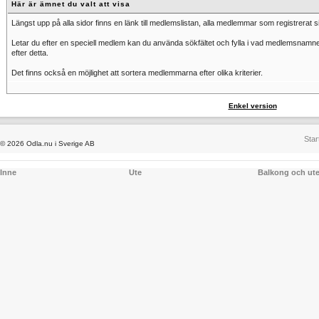
Här är ämnet du valt att visa
Längst upp på alla sidor finns en länk till medlemslistan, alla medlemmar som registrerat si
Letar du efter en speciell medlem kan du använda sökfältet och fylla i vad medlemsnamnet
efter detta.
Det finns också en möjlighet att sortera medlemmarna efter olika kriterier.
Enkel version
Star
© 2026 Odla.nu i Sverige AB
Inne
Ute
Balkong och ut