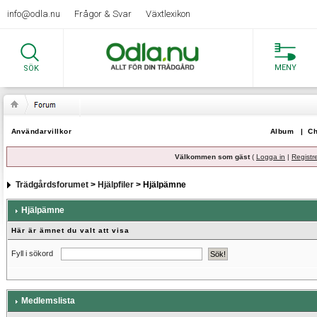
info@odla.nu
Frågor & Svar
Växtlexikon
MENY
SÖK
Användarvillkor
Album
|
Ch
Välkommen som gäst
(
Logga in
|
Registr
Trädgårdsforumet
>
Hjälpfiler
> Hjälpämne
Hjälpämne
Här är ämnet du valt att visa
Fyll i sökord
Medlemslista