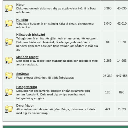
Natur
3 360
45 035
Diskutera om och dela med dig av upplevelser i vår fina flora
och fauna.
Husdjur
2 040
42 010
Våra kära husdjur är en ständig källa till skratt, diskussioner
och tankar.
Hälsa och friskvård
Trädgården är en lisa för själen och en utmaning för kroppen.
84
1 570
Diskutera hälsa och friskvård, få eller ge goda råd när ni
behöver dem som bäst och tipsa varann om sådant vi mår bra
av.
Mat och recept
2 266
14 963
Dela med er av recept och matlagningstips och diskutera med
andra matglada.
Småprat
26 332
947 455
Prat i största allmänhet. Ej trädgårdrelaterat!
Fotografering
Diskussioner om kameror, objektiv, engångskameror och
120
895
annan fototeknik. Dela med dig av tips som har med
fotografering att göra.
Datorfrågor
421
2 623
Allt som har med datorer att göra. Fråga, diskutera och dela
med dig av din kunskap.