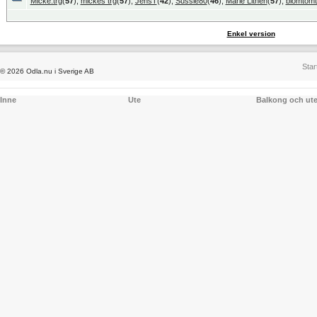
Micke.trg
(
57
),
mickes trg
(
57
),
JensT
(
42
),
Sussie80
(
46
),
Marie Lithén
(
57
),
blomtomt
Enkel version
Star
© 2026 Odla.nu i Sverige AB
Inne
Ute
Balkong och ut