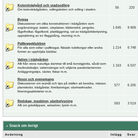
Koloniträdgård och stadsodling
56
220
Om koloniträdgården, odlingslotten och odling i staden.
Bygga
Diskussioner om olika konstruktioner i trädgården som
1 645
9 909
avgränsningar, staket, uteplatser, klätterstöd, pergolor,
fågelholkar, fågelbord, plattläggning, val av trädgårdsbelysning,
uppsättning av en flaggstång, murning m.m.
Pallkrageklubben
1 214
6 748
För alla som odlar i pallkragar, flätade tvättkorgar eller andra
former av upphöjda bäddar.
Vatten i trädgården
Allt från stora naturliga dammar till små konstgjorda, såväl som
1 163
6 537
murbruksbaljor, vattensängar och uttjänta parabolantenner.
Anläggningstips, växter, fiskar m.m.
Resor och evenemang
Diskussioner om resmål och tips på ställen att besöka, mässor,
577
6 205
plantskolor, trädgårdar, föreläsningar, växtmarknader,
föreningsaktiviteter m.m.
Redskap, maskiner, växtbelysning
593
3 519
Allt om gräsklippare, sekatörer, lysrör m.m.
Snack om övrigt
Avdelning
Inlägg
Svar