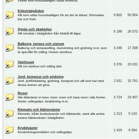
Växter som huvudsakligen odlas inomhus.
Köksträdgården
9 802
50 954
Allt som odlas huvudsakligen för att det är ätbart. Grönsaker,
bär och frukt.
Ogräs och skadedjur
5 198
26 573
Allt oönskat i trädgården från kirskål till älgar.
Balkong, terrass och uterum
3 248
17 268
Balkong och terrassodling, övervintring och gödning m.m. som
är specifikt för odling i krukor utomhus.
Växthuset
3 376
20 031
Allt om växthus och odling däri.
Jord, kompost och gödning
2 811
15 761
Jord, jordförbättring, gödning, kompost och allt som har med
dessa ämnen att göra.
Rosor
3 724
23 457
Här diskuterar vi rosor, rosor, rosor och bara rosor i alla former.
Sorter, odlingstips, beskärning m.m.
Klematis och klätterväxter
1 213
5 143
Klematis, både buskväxande och klättrande, samt alla andra
sorters klätterväxter i trädgården.
Kryddväxter
1 419
9 394
Användningsområden och odlingstips.