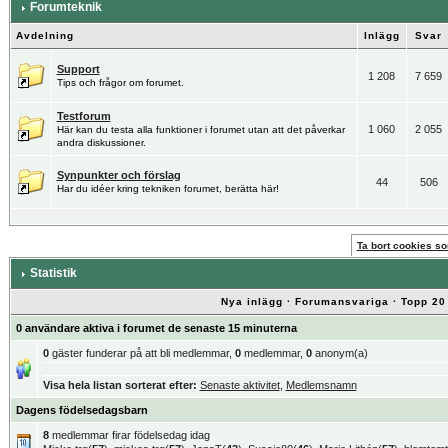
Forumteknik
Avdelning
Inlägg
Svar
Support
1 208
7 659
Tips och frågor om forumet.
Testforum
1 060
2 055
Här kan du testa alla funktioner i forumet utan att det påverkar
andra diskussioner.
Synpunkter och förslag
44
506
Har du idéer kring tekniken forumet, berätta här!
Ta bort cookies som
Statistik
Nya inlägg
·
Forumansvariga
·
Topp 20
0 användare aktiva i forumet de senaste 15 minuterna
0
gäster funderar på att bli medlemmar,
0
medlemmar,
0
anonym(a)
Visa hela listan sorterat efter:
Senaste aktivitet
,
Medlemsnamn
Dagens födelsedagsbarn
8
medlemmar firar födelsedag idag