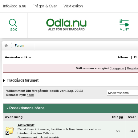
info@odla.nu
Frågor & Svar
Växtlexikon
MENY
SÖK
Användarvillkor
Album
|
Ch
Välkommen som gäst
(
Logga in
|
Registr
Trädgårdsforumet
Välkommen! Ditt föregående besök var:
Idag, 22:28
Senaste nytt:
hz88
Redaktionens hörna
Avdelning
Inlägg
Svar
Artikelnytt
Redaktören informerar, berättar och filosoferar om vad som
53
243
händer på sajten Odla.nu.
Forumansvarig:
Administratör