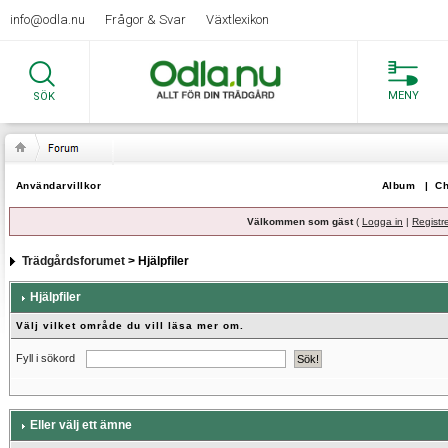
info@odla.nu
Frågor & Svar
Växtlexikon
MENY
SÖK
Användarvillkor
Album
|
Ch
Välkommen som gäst
(
Logga in
|
Registr
Trädgårdsforumet
> Hjälpfiler
Hjälpfiler
Välj vilket område du vill läsa mer om.
Fyll i sökord
Eller välj ett ämne