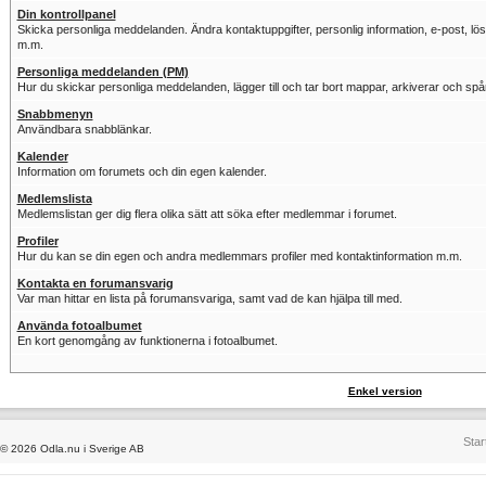
Din kontrollpanel
Skicka personliga meddelanden. Ändra kontaktuppgifter, personlig information, e-post, löse
m.m.
Personliga meddelanden (PM)
Hur du skickar personliga meddelanden, lägger till och tar bort mappar, arkiverar och sp
Snabbmenyn
Användbara snabblänkar.
Kalender
Information om forumets och din egen kalender.
Medlemslista
Medlemslistan ger dig flera olika sätt att söka efter medlemmar i forumet.
Profiler
Hur du kan se din egen och andra medlemmars profiler med kontaktinformation m.m.
Kontakta en forumansvarig
Var man hittar en lista på forumansvariga, samt vad de kan hjälpa till med.
Använda fotoalbumet
En kort genomgång av funktionerna i fotoalbumet.
Enkel version
Star
© 2026 Odla.nu i Sverige AB