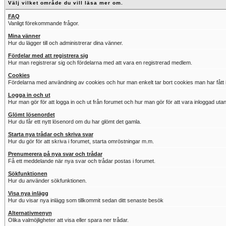
Välj vilket område du vill läsa mer om.
FAQ
Vanligt förekommande frågor.
Mina vänner
Hur du lägger till och administrerar dina vänner.
Fördelar med att registrera sig
Hur man registrerar sig och fördelarna med att vara en registrerad medlem.
Cookies
Fördelarna med användning av cookies och hur man enkelt tar bort cookies man har fått i
Logga in och ut
Hur man gör för att logga in och ut från forumet och hur man gör för att vara inloggad utan
Glömt lösenordet
Hur du får ett nytt lösenord om du har glömt det gamla.
Starta nya trådar och skriva svar
Hur du gör för att skriva i forumet, starta omröstningar m.m.
Prenumerera på nya svar och trådar
Få ett meddelande när nya svar och trådar postas i forumet.
Sökfunktionen
Hur du använder sökfunktionen.
Visa nya inlägg
Hur du visar nya inlägg som tillkommit sedan ditt senaste besök
Alternativmenyn
Olika valmöjligheter att visa eller spara ner trådar.