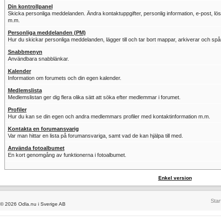
Din kontrollpanel
Skicka personliga meddelanden. Ändra kontaktuppgifter, personlig information, e-post, löse
m.m.
Personliga meddelanden (PM)
Hur du skickar personliga meddelanden, lägger till och tar bort mappar, arkiverar och sp
Snabbmenyn
Användbara snabblänkar.
Kalender
Information om forumets och din egen kalender.
Medlemslista
Medlemslistan ger dig flera olika sätt att söka efter medlemmar i forumet.
Profiler
Hur du kan se din egen och andra medlemmars profiler med kontaktinformation m.m.
Kontakta en forumansvarig
Var man hittar en lista på forumansvariga, samt vad de kan hjälpa till med.
Använda fotoalbumet
En kort genomgång av funktionerna i fotoalbumet.
Enkel version
Star
© 2026 Odla.nu i Sverige AB