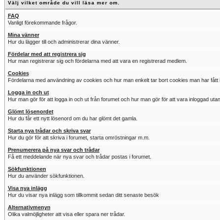
Välj vilket område du vill läsa mer om.
FAQ
Vanligt förekommande frågor.
Mina vänner
Hur du lägger till och administrerar dina vänner.
Fördelar med att registrera sig
Hur man registrerar sig och fördelarna med att vara en registrerad medlem.
Cookies
Fördelarna med användning av cookies och hur man enkelt tar bort cookies man har fått i
Logga in och ut
Hur man gör för att logga in och ut från forumet och hur man gör för att vara inloggad utan
Glömt lösenordet
Hur du får ett nytt lösenord om du har glömt det gamla.
Starta nya trådar och skriva svar
Hur du gör för att skriva i forumet, starta omröstningar m.m.
Prenumerera på nya svar och trådar
Få ett meddelande när nya svar och trådar postas i forumet.
Sökfunktionen
Hur du använder sökfunktionen.
Visa nya inlägg
Hur du visar nya inlägg som tillkommit sedan ditt senaste besök
Alternativmenyn
Olika valmöjligheter att visa eller spara ner trådar.