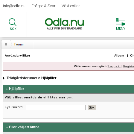
info@odla.nu
Frågor & Svar
Växtlexikon
MENY
SÖK
Användarvillkor
Album
|
Ch
Välkommen som gäst
(
Logga in
|
Registr
Trädgårdsforumet
> Hjälpfiler
Hjälpfiler
Välj vilket område du vill läsa mer om.
Fyll i sökord
Eller välj ett ämne