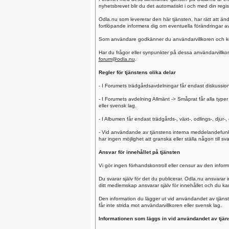
nyhetsbrevet blir du det automatiskt i och med din regis
Odla.nu som levererar den här tjänsten, har rätt att ändr
fortlöpande informera dig om eventuella förändringar av 
Som användare godkänner du användarvillkoren och komme
Har du frågor eller synpunkter på dessa användarvillkor
forum@odla.nu
.
Regler för tjänstens olika delar
- I Forumets trädgårdsavdelningar får endast diskussi
- I Forumets avdelning Allmänt -> Småprat får alla typer 
eller svensk lag.
- I Albumen får endast trädgårds-, växt-, odlings-, djur-,
- Vid användande av tjänstens interna meddelandefunkt
har ingen möjlighet att granska eller ställa någon till
Ansvar för innehållet på tjänsten
Vi gör ingen förhandskontroll eller censur av den inform
Du svarar själv för det du publicerar. Odla.nu ansvarar
ditt medlemskap ansvarar själv för innehållet och du kan al
Den information du lägger ut vid användandet av tjänste
får inte strida mot användarvillkoren eller svensk lag.
Informationen som läggs in vid användandet av tjänste