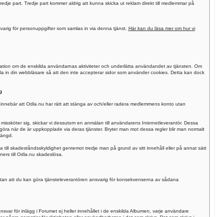
 tredje part. Tredje part kommer aldrig att kunna skicka ut reklam direkt till medlemmar på
arig för personuppgifter som samlas in via denna tjänst.
Här kan du läsa mer om hur vi
ormation om de enskilda användarnas aktiviteter och underlätta användandet av tjänsten. Om
la in din webbläsare så att den inte accepterar sidor som använder cookies. Detta kan dock
g
er innebär att Odla.nu har rätt att stänga av och/eller radera medlemmens konto utan
sköter sig, skickar vi dessutom en anmälan till användarens Internetleverantör. Dessa
r göra när de är uppkopplade via deras tjänster. Bryter man mot dessa regler blir man normalt
tängd.
 till skadeståndsskyldighet gentemot tredje man på grund av sitt innehåll eller på annat sätt
ners till Odla.nu skadeslösa.
, utan att du kan göra tjänsteleverantören ansvarig för konsekvenserna av sådana
nsvar för inlägg i Forumet ej heller innehållet i de enskilda Albumen, varje användare