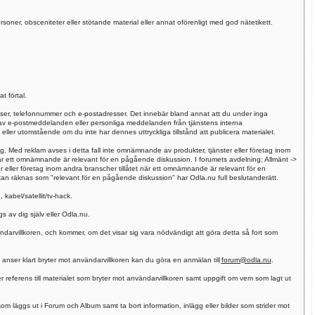
rsoner, obsceniteter eller stötande material eller annat oförenligt med god nätetikett.
t förtal.
esser, telefonnummer och e-postadresser. Det innebär bland annat att du under inga
 av e-postmeddelanden eller personliga meddelanden från tjänstens interna
ler utomstående om du inte har dennes uttryckliga tillstånd att publicera materialet.
tag. Med reklam avses i detta fall inte omnämnande av produkter, tjänster eller företag inom
r ett omnämnande är relevant för en pågående diskussion. I forumets avdelning; Allmänt ->
eller företag inom andra branscher tillåtet när ett omnämnande är relevant för en
an räknas som "relevant för en pågående diskussion" har Odla.nu full beslutanderätt.
 kabel/satellit/tv-hack.
 av dig själv eller Odla.nu.
ändarvillkoren, och kommer, om det visar sig vara nödvändigt att göra detta så fort som
 anser klart bryter mot användarvillkoren kan du göra en anmälan till
forum@odla.nu
.
 referens till materialet som bryter mot användarvillkoren samt uppgift om vem som lagt ut
som läggs ut i Forum och Album samt ta bort information, inlägg eller bilder som strider mot