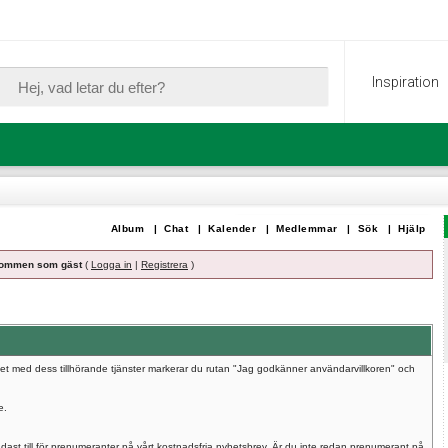
Inspiration
Album
|
Chat
|
Kalender
|
Medlemmar
|
Sök
|
Hjälp
ommen som gäst
(
Logga in
|
Registrera
)
umet med dess tillhörande tjänster markerar du rutan "Jag godkänner användarvillkoren" och
e.
dast till för prenumeranter på vårt kostnadsfria nyhetsbrev. Är du inte redan prenumerant på