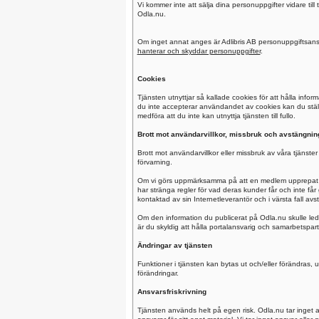
Vi kommer inte att sälja dina personuppgifter vidare till
Odla.nu.
Om inget annat anges är Adlibris AB personuppgiftsansv
hanterar och skyddar personuppgifter
.
Cookies
Tjänsten utnyttjar så kallade cookies för att hålla inf
du inte accepterar användandet av cookies kan du stäl
medföra att du inte kan utnyttja tjänsten till fullo.
Brott mot användarvillkor, missbruk och avstängnin
Brott mot användarvillkor eller missbruk av våra tjänst
förvarning.
Om vi görs uppmärksamma på att en medlem upprepat mis
har stränga regler för vad deras kunder får och inte få
kontaktad av sin Internetleverantör och i värsta fall avs
Om den information du publicerat på Odla.nu skulle leda
är du skyldig att hålla portalansvarig och samarbetspart
Ändringar av tjänsten
Funktioner i tjänsten kan bytas ut och/eller förändras
förändringar.
Ansvarsfriskrivning
Tjänsten används helt på egen risk. Odla.nu tar inget a