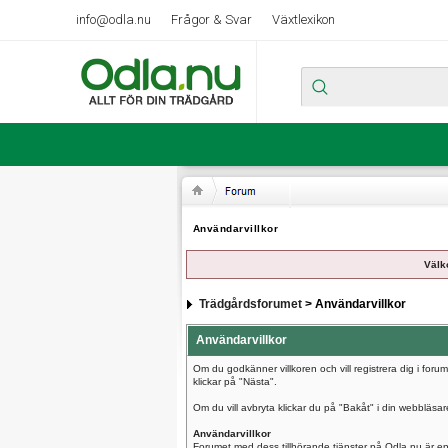
info@odla.nu
Frågor & Svar
Växtlexikon
Användarvillkor
Välk
Trädgårdsforumet
> Användarvillkor
Användarvillkor
Om du godkänner villkoren och vill registrera dig i for
klickar på "Nästa".
Om du vill avbryta klickar du på "Bakåt" i din webbläsar
Användarvillkor
Forumet med dess tillhörande tjänster på Odla.nu är en