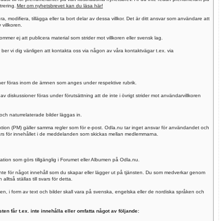
trering.
Mer om nyhetsbrevet kan du läsa här!
a, modifiera, tillägga eller ta bort delar av dessa villkor. Det är ditt ansvar som användare att
villkoren.
r ej att publicera material som strider mot villkoren eller svensk lag.
 ber vi dig vänligen att kontakta oss via någon av våra kontaktvägar t.ex. via
oner föras inom de ämnen som anges under respektive rubrik.
av diskussioner föras under förutsättning att de inte i övrigt strider mot användarvillkoren
 och naturrelaterade bilder läggas in.
ion (PM) gäller samma regler som för e-post. Odla.nu tar inget ansvar för användandet och
 svars för innehållet i de meddelanden som skickas mellan medlemmarna.
ation som görs tillgänglig i Forumet eller Albumen på Odla.nu.
 inte för något innehåll som du skapar eller lägger ut på tjänsten. Du som medverkar genom
ltså ställas till svars för detta.
n, i form av text och bilder skall vara på svenska, engelska eller de nordiska språken och
n får t.ex. inte innehålla eller omfatta något av följande: