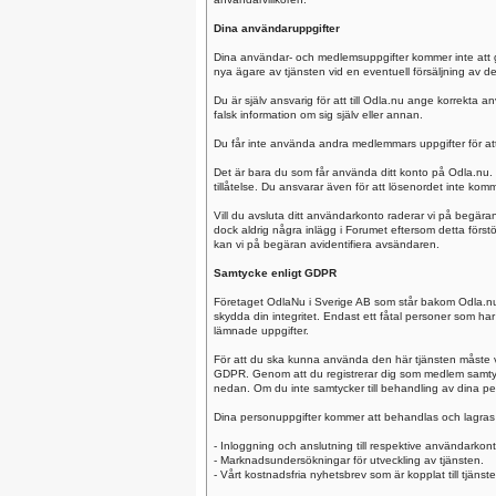
Dina användaruppgifter
Dina användar- och medlemsuppgifter kommer inte att ges
nya ägare av tjänsten vid en eventuell försäljning av 
Du är själv ansvarig för att till Odla.nu ange korrekta a
falsk information om sig själv eller annan.
Du får inte använda andra medlemmars uppgifter för att 
Det är bara du som får använda ditt konto på Odla.nu. 
tillåtelse. Du ansvarar även för att lösenordet inte komm
Vill du avsluta ditt användarkonto raderar vi på begäran 
dock aldrig några inlägg i Forumet eftersom detta förstö
kan vi på begäran avidentifiera avsändaren.
Samtycke enligt GDPR
Företaget OdlaNu i Sverige AB som står bakom Odla.nu vär
skydda din integritet. Endast ett fåtal personer som har
lämnade uppgifter.
För att du ska kunna använda den här tjänsten måste v
GDPR. Genom att du registrerar dig som medlem samtyck
nedan. Om du inte samtycker till behandling av dina pers
Dina personuppgifter kommer att behandlas och lagras 
- Inloggning och anslutning till respektive användarkont
- Marknadsundersökningar för utveckling av tjänsten.
- Vårt kostnadsfria nyhetsbrev som är kopplat till tjänste