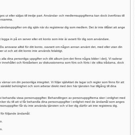
 ut eller säljas till tredje part. Användar- och medlemsuppgifterna kan dock överföras till
densamma.
nvändaruppgifter om dig själv när du registrerar dig som medlem. Det är inte tillåtet att ange
logga in på en server eller ett konto som inte är avsett för dig som användare.
Du ansvarar alltid för ditt konto, oavsett om någon annan använt det, med eller utan din
er ut och att ditt konto inte används felaktigt.
alla dina personliga uppgifter och ditt album (om det finns några bilder i det). Vi raderar
r innehållet och förståelsen av diskussionerna som förs och förts i de olika trådarna, dock
nar om din personliga integritet. Vi följer självklart de lagar och regler som finns för att
 särskild behörighet och som arbetar direkt med den här tjänsten har tillgång till dina
i behandla vissa personuppgifter. Behandlingen av personuppgifterna sker i enlighet med
er du till att vi får behandla dina personuppgifter i enlighet med de ändamål som anges
onuppgifter får du inte använda tjänsten och vi ber dig därför att inte registrera dig.
för följande ändamål:
o.
n.