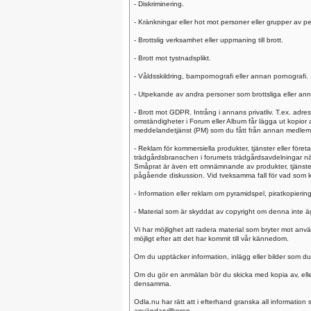
- Diskriminering.
- Kränkningar eller hot mot personer eller grupper av pe
- Brottslig verksamhet eller uppmaning till brott.
- Brott mot tystnadsplikt.
- Våldsskildring, barnpornografi eller annan pornografi.
- Utpekande av andra personer som brottsliga eller anna
- Brott mot GDPR. Intrång i annans privatliv. T.ex. adr
omständigheter i Forum eller Album får lägga ut kopior
meddelandetjänst (PM) som du fått från annan medlem el
- Reklam för kommersiella produkter, tjänster eller före
trädgårdsbranschen i forumets trädgårdsavdelningar nä
Småprat är även ett omnämnande av produkter, tjänster 
pågående diskussion. Vid tveksamma fall för vad som k
- Information eller reklam om pyramidspel, piratkopiering,
- Material som är skyddat av copyright om denna inte ägs
Vi har möjlighet att radera material som bryter mot anv
möjligt efter att det har kommit till vår kännedom.
Om du upptäcker information, inlägg eller bilder som du
Om du gör en anmälan bör du skicka med kopia av, eller
densamma.
Odla.nu har rätt att i efterhand granska all information 
användarvillkoren.