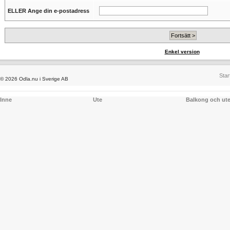
ELLER Ange din e-postadress
Enkel version
Star
© 2026 Odla.nu i Sverige AB
Inne
Ute
Balkong och ut