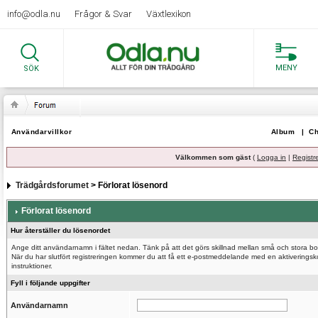
info@odla.nu
Frågor & Svar
Växtlexikon
MENY
SÖK
Användarvillkor
Album
|
Ch
Välkommen som gäst
(
Logga in
|
Registr
Trädgårdsforumet
> Förlorat lösenord
Förlorat lösenord
Hur återställer du lösenordet
Ange ditt användarnamn i fältet nedan. Tänk på att det görs skillnad mellan små och stora bo
När du har slutfört registreringen kommer du att få ett e-postmeddelande med en aktiveringsk
instruktioner.
Fyll i följande uppgifter
Användarnamn