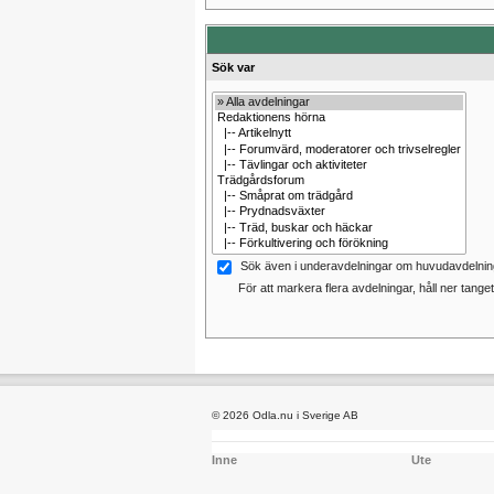
Sök var
Sök även i underavdelningar om huvudavdelning
För att markera flera avdelningar, håll ner tangete
© 2026 Odla.nu i Sverige AB
Inne
Ute