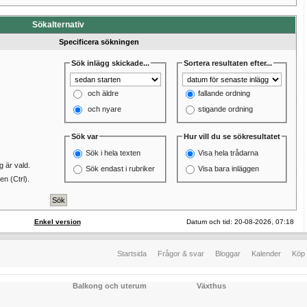
Sökalternativ
Specificera sökningen
Sök inlägg skickade...
Sortera resultaten efter...
och äldre
fallande ordning
och nyare
stigande ordning
Sök var
Hur vill du se sökresultatet
Sök i hela texten
Visa hela trådarna
 är vald.
Sök endast i rubriker
Visa bara inläggen
n (Ctrl).
Enkel version
Datum och tid: 20-08-2026, 07:18
Startsida
Frågor & svar
Bloggar
Kalender
Köp 
Balkong och uterum
Växthus