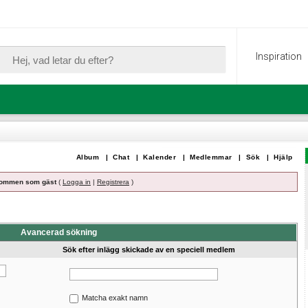
Inspiration
Album
|
Chat
|
Kalender
|
Medlemmar
|
Sök
|
Hjälp
ommen som gäst
(
Logga in
|
Registrera
)
Avancerad sökning
Sök efter inlägg skickade av en speciell medlem
Matcha exakt namn