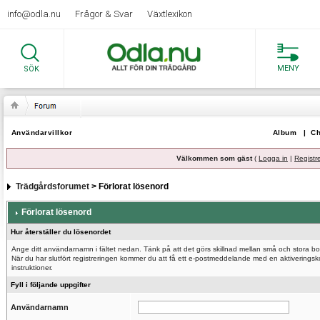
info@odla.nu
Frågor & Svar
Växtlexikon
MENY
SÖK
Användarvillkor
Album
|
Ch
Välkommen som gäst
(
Logga in
|
Registr
Trädgårdsforumet
> Förlorat lösenord
Förlorat lösenord
Hur återställer du lösenordet
Ange ditt användarnamn i fältet nedan. Tänk på att det görs skillnad mellan små och stora bo
När du har slutfört registreringen kommer du att få ett e-postmeddelande med en aktiveringsk
instruktioner.
Fyll i följande uppgifter
Användarnamn