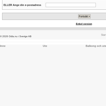
ELLER Ange din e-postadress
Enkel version
Star
© 2026 Odla.nu i Sverige AB
Inne
Ute
Balkong och ut