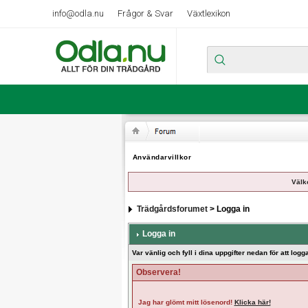
info@odla.nu
Frågor & Svar
Växtlexikon
Användarvillkor
Välk
Trädgårdsforumet
> Logga in
Logga in
Var vänlig och fyll i dina uppgifter nedan för att logga
Observera!
Jag har glömt mitt lösenord!
Klicka här!