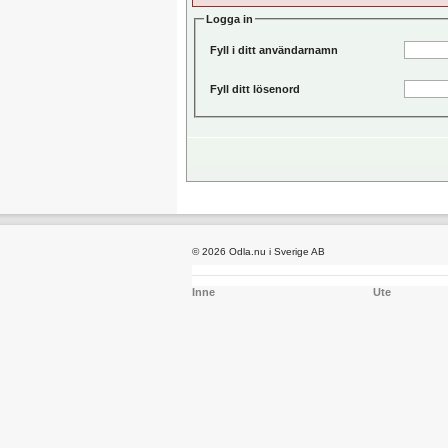
Logga in
Fyll i ditt användarnamn
Fyll ditt lösenord
© 2026 Odla.nu i Sverige AB
Inne
Ute