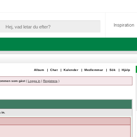
Inspiration
Album
|
Chat
|
Kalender
|
Medlemmar
|
Sök
|
Hjälp
ommen som gäst
(
Logga in
|
Registrera
)
 in.