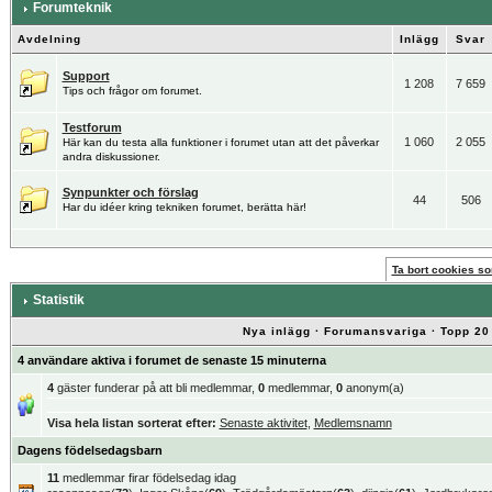
Forumteknik
Avdelning
Inlägg
Svar
Support
1 208
7 659
Tips och frågor om forumet.
Testforum
1 060
2 055
Här kan du testa alla funktioner i forumet utan att det påverkar
andra diskussioner.
Synpunkter och förslag
44
506
Har du idéer kring tekniken forumet, berätta här!
Ta bort cookies som
Statistik
Nya inlägg
·
Forumansvariga
·
Topp 20
4 användare aktiva i forumet de senaste 15 minuterna
4
gäster funderar på att bli medlemmar,
0
medlemmar,
0
anonym(a)
Visa hela listan sorterat efter:
Senaste aktivitet
,
Medlemsnamn
Dagens födelsedagsbarn
11
medlemmar firar födelsedag idag