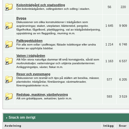
Koloniträdgård och stadsodling
56
220
Om koloniträdgården, odlingslotten och odling i staden.
Bygga
Diskussioner om olika konstruktioner i trädgården som
1 645
9 909
avgränsningar, staket, uteplatser, klätterstöd, pergolor,
fågelholkar, fågelbord, plattläggning, val av trädgårdsbelysning,
uppsättning av en flaggstång, murning m.m.
Pallkrageklubben
1 214
6 748
För alla som odlar i pallkragar, flätade tvättkorgar eller andra
former av upphöjda bäddar.
Vatten i trädgården
Allt från stora naturliga dammar till små konstgjorda, såväl som
1 163
6 537
murbruksbaljor, vattensängar och uttjänta parabolantenner.
Anläggningstips, växter, fiskar m.m.
Resor och evenemang
Diskussioner om resmål och tips på ställen att besöka, mässor,
577
6 205
plantskolor, trädgårdar, föreläsningar, växtmarknader,
föreningsaktiviteter m.m.
Redskap, maskiner, växtbelysning
593
3 519
Allt om gräsklippare, sekatörer, lysrör m.m.
Snack om övrigt
Avdelning
Inlägg
Svar