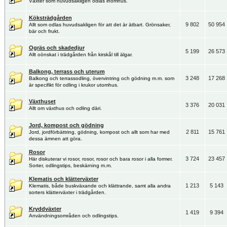
Växter som huvudsakligen odlas inomhus.
Köksträdgården
9 802
50 954
Allt som odlas huvudsakligen för att det är ätbart. Grönsaker,
bär och frukt.
Ogräs och skadedjur
5 199
26 573
Allt oönskat i trädgården från kirskål till älgar.
Balkong, terrass och uterum
3 248
17 268
Balkong och terrassodling, övervintring och gödning m.m. som
är specifikt för odling i krukor utomhus.
Växthuset
3 376
20 031
Allt om växthus och odling däri.
Jord, kompost och gödning
2 811
15 761
Jord, jordförbättring, gödning, kompost och allt som har med
dessa ämnen att göra.
Rosor
3 724
23 457
Här diskuterar vi rosor, rosor, rosor och bara rosor i alla former.
Sorter, odlingstips, beskärning m.m.
Klematis och klätterväxter
1 213
5 143
Klematis, både buskväxande och klättrande, samt alla andra
sorters klätterväxter i trädgården.
Kryddväxter
1 419
9 394
Användningsområden och odlingstips.