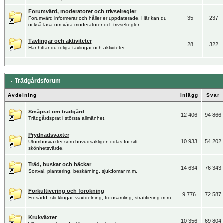
Forumvärd, moderatorer och trivselregler
35
237
Forumvärd informerar och håller er uppdaterade. Här kan du
också läsa om våra moderatorer och trivselregler.
Tävlingar och aktiviteter
28
322
Här hittar du roliga tävlingar och aktiviteter.
Trädgårdsforum
Avdelning
Inlägg
Svar
Småprat om trädgård
12 406
94 866
Trädgårdsprat i största allmänhet.
Prydnadsväxter
10 933
54 202
Utomhusväxter som huvudsakligen odlas för sitt
skönhetsvärde.
Träd, buskar och häckar
14 634
76 343
Sortval, plantering, beskärning, sjukdomar m.m.
Förkultivering och förökning
9 776
72 587
Frösådd, sticklingar, växtdelning, fröinsamling, stratifiering m.m.
Krukväxter
10 356
69 804