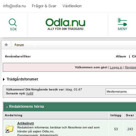
info@odla.nu
Frågor & Svar
Växtlexikon
MENY
SÖK
Användarvillkor
Album
|
Ch
Välkommen som gäst
(
Logga in
|
Registr
Trädgårdsforumet
Välkommen! Ditt föregående besök var:
Idag, 01:47
Senaste nytt:
hz88
Redaktionens hörna
Avdelning
Inlägg
Svar
Artikelnytt
Redaktören informerar, berättar och filosoferar om vad som
53
243
händer på sajten Odla.nu.
Forumansvarig:
Administratör