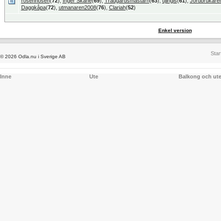
rosennosen
(
72
),
Inger Skåne
(
69
),
Trädgårdsmästarn
(
63
),
djingis
(
61
),
Jordbrukare
Daggkåpa
(
72
),
utmanaren2008
(
76
),
Clariah
(
52
)
Enkel version
Star
© 2026 Odla.nu i Sverige AB
Inne
Ute
Balkong och ut