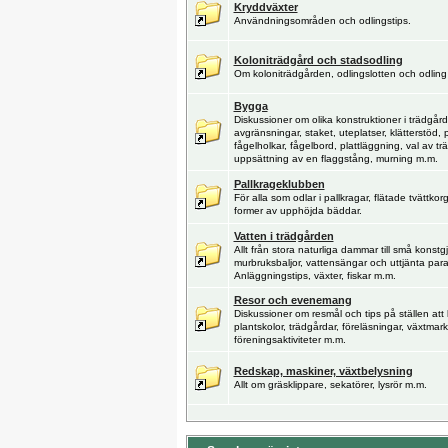
Kryddväxter
Användningsområden och odlingstips.
Koloniträdgård och stadsodling
Om koloniträdgården, odlingslotten och odling 
Bygga
Diskussioner om olika konstruktioner i trädgå
avgränsningar, staket, uteplatser, klätterstöd, 
fågelholkar, fågelbord, plattläggning, val av t
uppsättning av en flaggstång, murning m.m.
Pallkrageklubben
För alla som odlar i pallkragar, flätade tvättkor
former av upphöjda bäddar.
Vatten i trädgården
Allt från stora naturliga dammar till små konst
murbruksbaljor, vattensängar och uttjänta par
Anläggningstips, växter, fiskar m.m.
Resor och evenemang
Diskussioner om resmål och tips på ställen att
plantskolor, trädgårdar, föreläsningar, växtmar
föreningsaktiviteter m.m.
Redskap, maskiner, växtbelysning
Allt om gräsklippare, sekatörer, lysrör m.m.