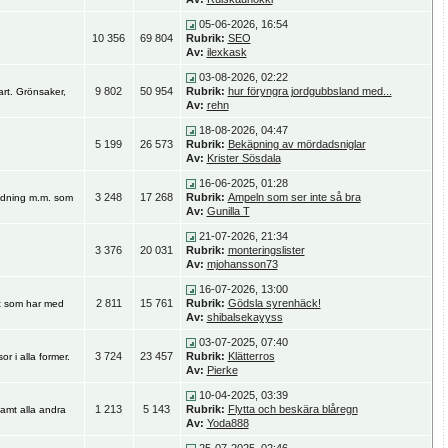
05-06-2026, 16:54
10 356
69 804
Rubrik:
SEO
Av:
ilexkask
03-08-2026, 02:22
9 802
50 954
Rubrik:
hur föryngra jordgubbsland med...
art. Grönsaker,
Av:
rehn
18-08-2026, 04:47
5 199
26 573
Rubrik:
Bekäpning av mördadsniglar
Av:
Krister Sösdala
16-06-2025, 01:28
3 248
17 268
Rubrik:
Ampeln som ser inte så bra
gödning m.m. som
Av:
Gunilla T
21-07-2026, 21:34
3 376
20 031
Rubrik:
monteringslister
Av:
mjohansson73
16-07-2026, 13:00
2 811
15 761
Rubrik:
Gödsla syrenhäck!
lt som har med
Av:
shibalsekayyss
03-07-2025, 07:40
3 724
23 457
Rubrik:
Klätterros
or i alla former.
Av:
Pierke
10-04-2025, 03:39
1 213
5 143
Rubrik:
Flytta och beskära blåregn
amt alla andra
Av:
Yoda888