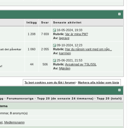
Inlägg
Svar
Senaste aktivitet
16-05-2024, 19:33
1 208
7 659
Rubrik:
Var är mina PM?
Av:
lagrave
09-10-2024, 12:23
1 060
2 055
Rubrik:
Har du nånsin varit med om någ...
 att det påverkar
Av:
karrmen
25-06-2021, 21:53
44
506
Rubrik:
Avsaknad av TSL/SSL
r!
Av:
Mjärden
Ta bort cookies som du fått i forumet
·
Markera alla trådar som lästa
gg
·
Forumansvariga
·
Topp 20 (de senaste 24 timmarna)
·
Topp 20 (totalt)
terna
emmar,
0
anonym(a)
et
,
Medlemsnamn