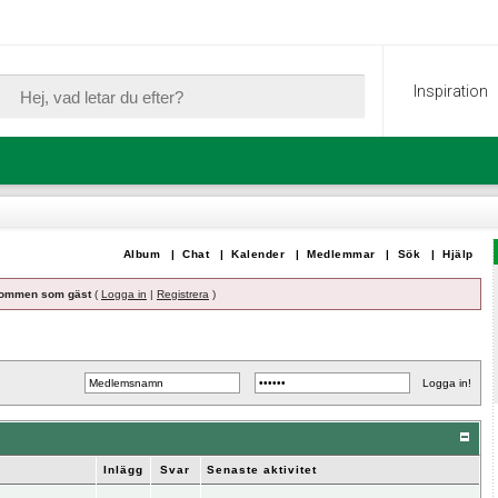
Inspiration
Album
|
Chat
|
Kalender
|
Medlemmar
|
Sök
|
Hjälp
ommen som gäst
(
Logga in
|
Registrera
)
Inlägg
Svar
Senaste aktivitet