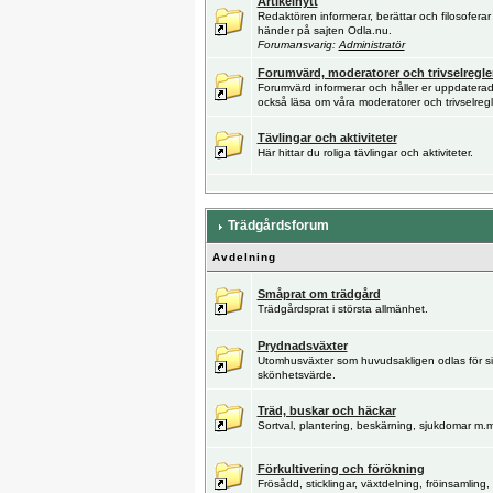
Artikelnytt
Redaktören informerar, berättar och filosofer
händer på sajten Odla.nu.
Forumansvarig:
Administratör
Forumvärd, moderatorer och trivselregle
Forumvärd informerar och håller er uppdatera
också läsa om våra moderatorer och trivselregl
Tävlingar och aktiviteter
Här hittar du roliga tävlingar och aktiviteter.
Trädgårdsforum
Avdelning
Småprat om trädgård
Trädgårdsprat i största allmänhet.
Prydnadsväxter
Utomhusväxter som huvudsakligen odlas för si
skönhetsvärde.
Träd, buskar och häckar
Sortval, plantering, beskärning, sjukdomar m.m
Förkultivering och förökning
Frösådd, sticklingar, växtdelning, fröinsamling, 