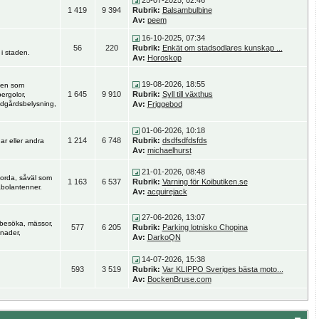
25-07-2025, 02:46
1 419
9 394
Rubrik:
Balsambulbine
Av:
peem
16-10-2025, 07:34
56
220
Rubrik:
Enkät om stadsodlares kunskap ...
i staden.
Av:
Horoskop
19-08-2026, 18:55
rden som
1 645
9 910
Rubrik:
Syll till växthus
pergolor,
rädgårdsbelysning,
Av:
Friggebod
01-06-2026, 10:18
1 214
6 748
Rubrik:
dsdfsdfdsfds
gar eller andra
Av:
michaelhurst
21-01-2026, 08:48
gjorda, såväl som
1 163
6 537
Rubrik:
Varning för Koibutiken.se
abolantenner.
Av:
acquirejack
27-06-2026, 13:07
 besöka, mässor,
577
6 205
Rubrik:
Parking lotnisko Chopina
knader,
Av:
DarkoQN
14-07-2026, 15:38
593
3 519
Rubrik:
Var KLIPPO Sveriges bästa moto...
Av:
BockenBruse.com