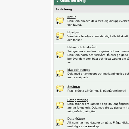
Snack om övrigt
Avdelning
Natur
Diskutera om och dela med dig av upplevelser i 
och fauna.
Husdjur
Våra kära husdjur är en ständig källa till skratt
och tankar.
Hälsa och friskvård
Trädgården är en lisa för själen och en utmani
Diskutera hälsa och friskvård, få eller ge goda 
behöver dem som bäst och tipsa varann om så
av.
Mat och recept
Dela med er av recept och matlagningstips oc
andra matglada.
Småprat
Prat i största allmänhet. Ej trädgårdrelaterat!
Fotografering
Diskussioner om kameror, objektiv, engångska
annan fototeknik. Dela med dig av tips som h
fotografering att göra.
Datorfrågor
Allt som har med datorer att göra. Fråga, disk
med dig av din kunskap.