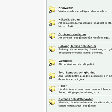
Krukväxter
Växter som huvudsakligen odlas inomhus.
Köksträdgården
Allt som odlas huvudsakligen för att det är ätb
bär och frukt.
Ogräs och skadedjur
Allt oönskat i trädgården från kirskål till älgar.
Balkong, terrass och uterum
Balkong och terrassodling, övervintring och 
är specifikt för odling i krukor utomhus.
Växthuset
Allt om växthus och odling däri.
Jord, kompost och gödning
Jord, jordförbättring, gödning, kompost och al
dessa ämnen att göra.
Rosor
Här diskuterar vi rosor, rosor, rosor och bara ros
Sorter, odlingstips, beskärning m.m.
Klematis och klätterväxter
Klematis, både buskväxande och klättrande, s
sorters klätterväxter i trädgården.