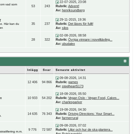
22-07-2025, 23:08
ar om vad som
53
243
Rubrik:
Advent!
Av:
henriksundberg
29-11-2015, 19:36
r
35
237
Rubrik:
Det läses för fullt!
de. Här kan du
er.
Av:
silos
02-08-2026, 08:58
28
322
Rubrik:
Övriga vinnare i novelltävling...
Av:
ubudalex
Inlägg
Svar
Senaste aktivitet
09-08-2026, 14:31
12 406
94 866
Rubrik:
games
Av:
steelheart5173
18-08-2026, 05:50
10 933
54 202
Rubrik:
Vegan Oslo - Vegan Food, Cakes...
tt
Av:
charlesparker
19-08-2026, 04:30
14 635
76 343
Rubrik:
Driving Directions: Your Smart...
.
Av:
farmerrural
09-08-2026, 07:02
9 776
72 587
Rubrik:
Liljor och hur de ska plantera...
stratifiering m.m.
Av:
Ruiskaunokki