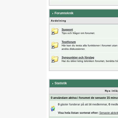
Forumteknik
Avdelning
Support
Tips och frågor om forumet.
Testforum
Här kan du testa alla funktioner i forumet utan
andra diskussioner.
Synpunkter och förslag
Har du idéer kring tekniken forumet, berätta hä
Statistik
Nya inlä
0 användare aktiva i forumet de senaste 15 minu
0
gäster funderar på att bli medlemmar,
0
medl
Visa hela listan sorterat efter:
Senaste aktivit