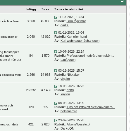
Inlägg
Svar
Senaste aktivitet
11-03-2026, 13:34
3 360
45 035
Rubrik:
Billig fågelmat
vår fina flora
Av:
carl30
01-11-2025, 16:04
2 040
42 010
Rubrik:
Katt eller hund
, diskussioner
Av:
Karl webmaster Johansson
10-07-2026, 22:14
ng för kroppen.
84
1 570
Rubrik:
Professionell hudvård och skön...
råd när ni
dant vi mår bra
Av:
Laufeyson
03-12-2025, 15:07
2 266
14 963
Rubrik:
Nötkakor
h diskutera med
Av:
yingko
18-08-2026, 16:23
26 332
947 456
Rubrik:
hz88
Av:
Yaylon
08-08-2026, 13:09
meror och
120
895
Rubrik:
Tips om lättskött Systemkamera...
ar med
Av:
helenaemre
23-07-2026, 15:28
421
2 623
Rubrik:
AlkonaWesele.pl
utera och dela
Av:
DarkoQN