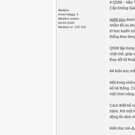
# QS88 – Nền T
Cấp Không Gi
Medlem
Antal inlägg: 4
Medlem sedan:
qs88.sicu
được 
04-04-2026
nhằm tối ưu khả
Medlem nr: 100 201
trí trực tuyến c
thống theo từng 
QS88 tập trung 
chặt chẽ, giúp
thay đổi kỹ thuậ
## Kiến trúc mô
Một trong những
kế hệ thống. C
một chức năng c
Cách thiết kế n
hành. Khi một 
động ổn định m
Kiến trúc mô-đun