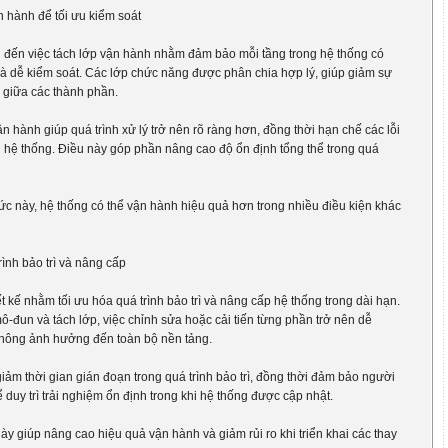
 hành để tối ưu kiểm soát
 đến việc tách lớp vận hành nhằm đảm bảo mỗi tầng trong hệ thống có
 và dễ kiểm soát. Các lớp chức năng được phân chia hợp lý, giúp giảm sự
 giữa các thành phần.
ận hành giúp quá trình xử lý trở nên rõ ràng hơn, đồng thời hạn chế các lỗi
g hệ thống. Điều này góp phần nâng cao độ ổn định tổng thể trong quá
ức này, hệ thống có thể vận hành hiệu quả hơn trong nhiều điều kiện khác
rình bảo trì và nâng cấp
 kế nhằm tối ưu hóa quá trình bảo trì và nâng cấp hệ thống trong dài hạn.
ô-đun và tách lớp, việc chỉnh sửa hoặc cải tiến từng phần trở nên dễ
hông ảnh hưởng đến toàn bộ nền tảng.
iảm thời gian gián đoạn trong quá trình bảo trì, đồng thời đảm bảo người
 duy trì trải nghiệm ổn định trong khi hệ thống được cập nhật.
ày giúp nâng cao hiệu quả vận hành và giảm rủi ro khi triển khai các thay