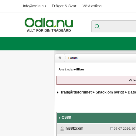
info@odla.nu
Frågor & Svar
Växtlexikon
Användarvillkor
Välk
Trädgårdsforumet
>
Snack om övrigt
>
Dato
QS88
hi88fzcom
07-07-2026, 07