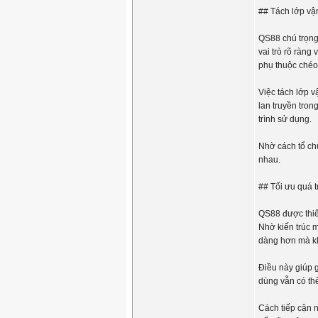
## Tách lớp vận
QS88 chú trọng
vai trò rõ ràng
phụ thuộc chéo
Việc tách lớp v
lan truyền tron
trình sử dụng.
Nhờ cách tổ ch
nhau.
## Tối ưu quá t
QS88 được thiết
Nhờ kiến trúc m
dàng hơn mà k
Điều này giúp g
dùng vẫn có thể
Cách tiếp cận n