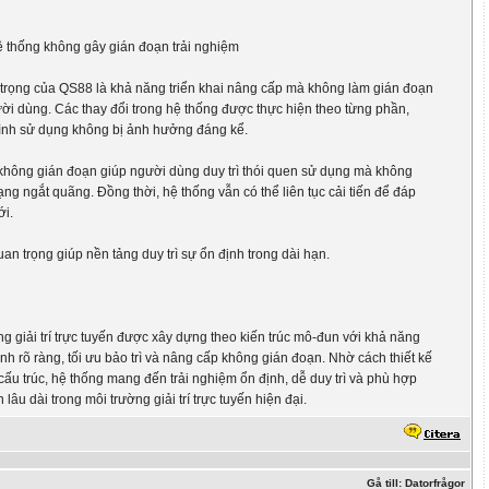
 thống không gây gián đoạn trải nghiệm
trọng của QS88 là khả năng triển khai nâng cấp mà không làm gián đoạn
ời dùng. Các thay đổi trong hệ thống được thực hiện theo từng phần,
ình sử dụng không bị ảnh hưởng đáng kể.
không gián đoạn giúp người dùng duy trì thói quen sử dụng mà không
rạng ngắt quãng. Đồng thời, hệ thống vẫn có thể liên tục cải tiến để đáp
i.
uan trọng giúp nền tảng duy trì sự ổn định trong dài hạn.
g giải trí trực tuyến được xây dựng theo kiến trúc mô-đun với khả năng
nh rõ ràng, tối ưu bảo trì và nâng cấp không gián đoạn. Nhờ cách thiết kế
 cấu trúc, hệ thống mang đến trải nghiệm ổn định, dễ duy trì và phù hợp
n lâu dài trong môi trường giải trí trực tuyến hiện đại.
Gå till: Datorfrågor