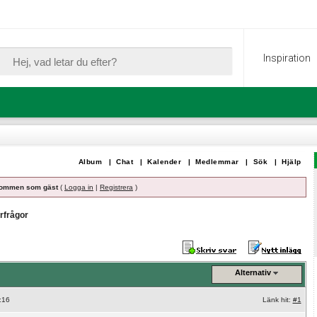
Inspiration
Album
|
Chat
|
Kalender
|
Medlemmar
|
Sök
|
Hjälp
ommen som gäst
(
Logga in
|
Registrera
)
rfrågor
Alternativ
:16
Länk hit:
#1