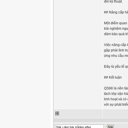
đổi kỹ thuật.
## Nâng cấp hệ
Một điểm quan 
trải nghiệm ngư
đảm bảo quá tr
Việc nâng cấp 
gặp phải tình t
ứng nhu cầu mớ
Đây là yếu tố q
## Kết luận
QS88 là nền tản
tách lớp vận hà
linh hoạt và có
với sự phát triể