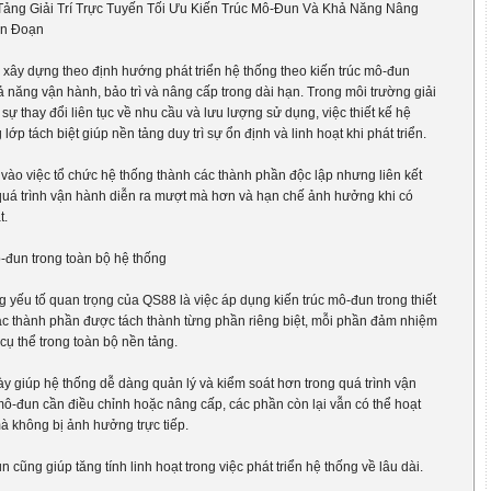
ảng Giải Trí Trực Tuyến Tối Ưu Kiến Trúc Mô-Đun Và Khả Năng Nâng
án Đoạn
xây dựng theo định hướng phát triển hệ thống theo kiến trúc mô-đun
 năng vận hành, bảo trì và nâng cấp trong dài hạn. Trong môi trường giải
ó sự thay đổi liên tục về nhu cầu và lưu lượng sử dụng, việc thiết kế hệ
lớp tách biệt giúp nền tảng duy trì sự ổn định và linh hoạt khi phát triển.
vào việc tổ chức hệ thống thành các thành phần độc lập nhưng liên kết
 quá trình vận hành diễn ra mượt mà hơn và hạn chế ảnh hưởng khi có
t.
-đun trong toàn bộ hệ thống
 yếu tố quan trọng của QS88 là việc áp dụng kiến trúc mô-đun trong thiết
ác thành phần được tách thành từng phần riêng biệt, mỗi phần đảm nhiệm
ụ thể trong toàn bộ nền tảng.
ày giúp hệ thống dễ dàng quản lý và kiểm soát hơn trong quá trình vận
mô-đun cần điều chỉnh hoặc nâng cấp, các phần còn lại vẫn có thể hoạt
à không bị ảnh hưởng trực tiếp.
 cũng giúp tăng tính linh hoạt trong việc phát triển hệ thống về lâu dài.