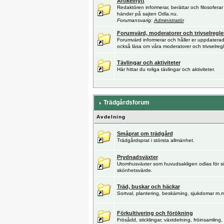
Artikelnytt
Redaktören informerar, berättar och filosofer
händer på sajten Odla.nu.
Forumansvarig:
Administratör
Forumvärd, moderatorer och trivselregle
Forumvärd informerar och håller er uppdatera
också läsa om våra moderatorer och trivselregl
Tävlingar och aktiviteter
Här hittar du roliga tävlingar och aktiviteter.
Trädgårdsforum
Avdelning
Småprat om trädgård
Trädgårdsprat i största allmänhet.
Prydnadsväxter
Utomhusväxter som huvudsakligen odlas för si
skönhetsvärde.
Träd, buskar och häckar
Sortval, plantering, beskärning, sjukdomar m.m
Förkultivering och förökning
Frösådd, sticklingar, växtdelning, fröinsamling, 