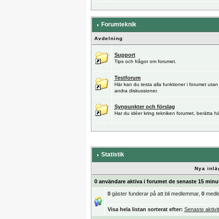
Forumteknik
Avdelning
Support
Tips och frågor om forumet.
Testforum
Här kan du testa alla funktioner i forumet utan
andra diskussioner.
Synpunkter och förslag
Har du idéer kring tekniken forumet, berätta hä
Statistik
Nya inlä
0 användare aktiva i forumet de senaste 15 minu
0
gäster funderar på att bli medlemmar,
0
medl
Visa hela listan sorterat efter:
Senaste aktivit