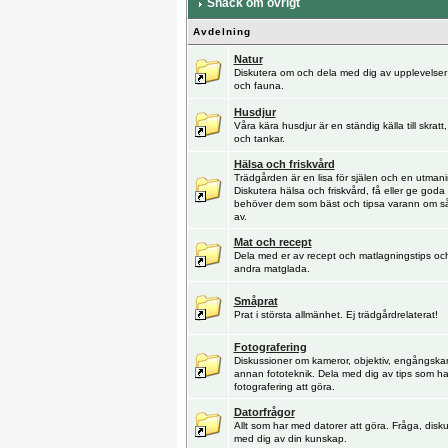
Snack om övrigt
Avdelning
Natur
Diskutera om och dela med dig av upplevelser i 
och fauna.
Husdjur
Våra kära husdjur är en ständig källa till skratt
och tankar.
Hälsa och friskvård
Trädgården är en lisa för själen och en utmani
Diskutera hälsa och friskvård, få eller ge goda 
behöver dem som bäst och tipsa varann om så
av.
Mat och recept
Dela med er av recept och matlagningstips oc
andra matglada.
Småprat
Prat i största allmänhet. Ej trädgårdrelaterat!
Fotografering
Diskussioner om kameror, objektiv, engångska
annan fototeknik. Dela med dig av tips som h
fotografering att göra.
Datorfrågor
Allt som har med datorer att göra. Fråga, disk
med dig av din kunskap.