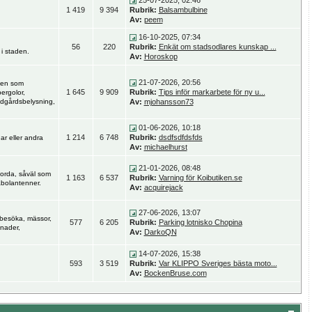
25-07-2025, 02:46
1 419
9 394
Rubrik:
Balsambulbine
Av:
peem
16-10-2025, 07:34
56
220
Rubrik:
Enkät om stadsodlares kunskap ...
i staden.
Av:
Horoskop
21-07-2026, 20:56
rden som
1 645
9 909
Rubrik:
Tips inför markarbete för ny u...
pergolor,
rädgårdsbelysning,
Av:
mjohansson73
01-06-2026, 10:18
1 214
6 748
Rubrik:
dsdfsdfdsfds
gar eller andra
Av:
michaelhurst
21-01-2026, 08:48
gjorda, såväl som
1 163
6 537
Rubrik:
Varning för Koibutiken.se
abolantenner.
Av:
acquirejack
27-06-2026, 13:07
 besöka, mässor,
577
6 205
Rubrik:
Parking lotnisko Chopina
knader,
Av:
DarkoQN
14-07-2026, 15:38
593
3 519
Rubrik:
Var KLIPPO Sveriges bästa moto...
Av:
BockenBruse.com