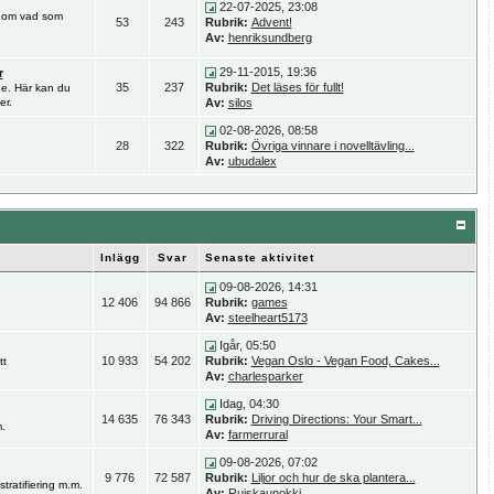
22-07-2025, 23:08
ar om vad som
53
243
Rubrik:
Advent!
Av:
henriksundberg
29-11-2015, 19:36
r
35
237
Rubrik:
Det läses för fullt!
de. Här kan du
er.
Av:
silos
02-08-2026, 08:58
28
322
Rubrik:
Övriga vinnare i novelltävling...
Av:
ubudalex
Inlägg
Svar
Senaste aktivitet
09-08-2026, 14:31
12 406
94 866
Rubrik:
games
Av:
steelheart5173
Igår, 05:50
10 933
54 202
Rubrik:
Vegan Oslo - Vegan Food, Cakes...
tt
Av:
charlesparker
Idag, 04:30
14 635
76 343
Rubrik:
Driving Directions: Your Smart...
.
Av:
farmerrural
09-08-2026, 07:02
9 776
72 587
Rubrik:
Liljor och hur de ska plantera...
stratifiering m.m.
Av:
Ruiskaunokki