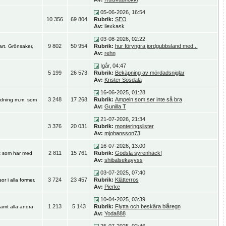
05-06-2026, 16:54
10 356
69 804
Rubrik:
SEO
Av:
ilexkask
03-08-2026, 02:22
9 802
50 954
Rubrik:
hur föryngra jordgubbsland med...
art. Grönsaker,
Av:
rehn
Igår, 04:47
5 199
26 573
Rubrik:
Bekäpning av mördadsniglar
Av:
Krister Sösdala
16-06-2025, 01:28
3 248
17 268
Rubrik:
Ampeln som ser inte så bra
gödning m.m. som
Av:
Gunilla T
21-07-2026, 21:34
3 376
20 031
Rubrik:
monteringslister
Av:
mjohansson73
16-07-2026, 13:00
2 811
15 761
Rubrik:
Gödsla syrenhäck!
lt som har med
Av:
shibalsekayyss
03-07-2025, 07:40
3 724
23 457
Rubrik:
Klätterros
or i alla former.
Av:
Pierke
10-04-2025, 03:39
1 213
5 143
Rubrik:
Flytta och beskära blåregn
amt alla andra
Av:
Yoda888