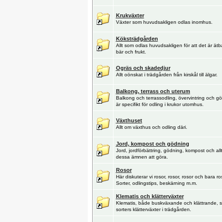
Krukväxter
Växter som huvudsakligen odlas inomhus.
Köksträdgården
Allt som odlas huvudsakligen för att det är ätb
bär och frukt.
Ogräs och skadedjur
Allt oönskat i trädgården från kirskål till älgar.
Balkong, terrass och uterum
Balkong och terrassodling, övervintring och 
är specifikt för odling i krukor utomhus.
Växthuset
Allt om växthus och odling däri.
Jord, kompost och gödning
Jord, jordförbättring, gödning, kompost och al
dessa ämnen att göra.
Rosor
Här diskuterar vi rosor, rosor, rosor och bara ros
Sorter, odlingstips, beskärning m.m.
Klematis och klätterväxter
Klematis, både buskväxande och klättrande, s
sorters klätterväxter i trädgården.