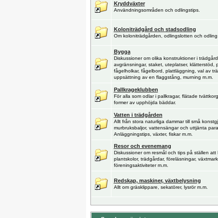
Kryddväxter
Användningsområden och odlingstips.
Koloniträdgård och stadsodling
Om koloniträdgården, odlingslotten och odling 
Bygga
Diskussioner om olika konstruktioner i trädgå
avgränsningar, staket, uteplatser, klätterstöd, 
fågelholkar, fågelbord, plattläggning, val av t
uppsättning av en flaggstång, murning m.m.
Pallkrageklubben
För alla som odlar i pallkragar, flätade tvättkor
former av upphöjda bäddar.
Vatten i trädgården
Allt från stora naturliga dammar till små konst
murbruksbaljor, vattensängar och uttjänta par
Anläggningstips, växter, fiskar m.m.
Resor och evenemang
Diskussioner om resmål och tips på ställen att
plantskolor, trädgårdar, föreläsningar, växtmar
föreningsaktiviteter m.m.
Redskap, maskiner, växtbelysning
Allt om gräsklippare, sekatörer, lysrör m.m.