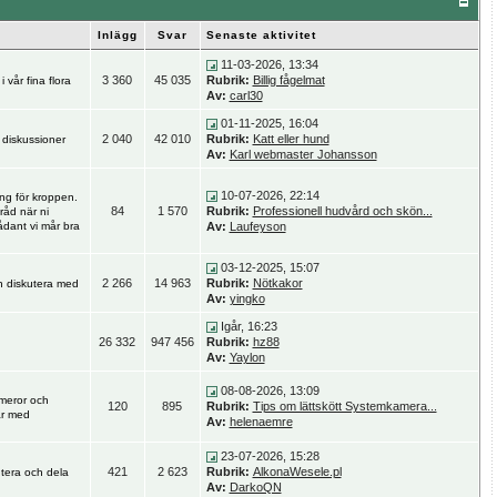
Inlägg
Svar
Senaste aktivitet
11-03-2026, 13:34
3 360
45 035
Rubrik:
Billig fågelmat
vår fina flora
Av:
carl30
01-11-2025, 16:04
2 040
42 010
Rubrik:
Katt eller hund
, diskussioner
Av:
Karl webmaster Johansson
10-07-2026, 22:14
ng för kroppen.
84
1 570
Rubrik:
Professionell hudvård och skön...
råd när ni
dant vi mår bra
Av:
Laufeyson
03-12-2025, 15:07
2 266
14 963
Rubrik:
Nötkakor
h diskutera med
Av:
yingko
Igår, 16:23
26 332
947 456
Rubrik:
hz88
Av:
Yaylon
08-08-2026, 13:09
meror och
120
895
Rubrik:
Tips om lättskött Systemkamera...
ar med
Av:
helenaemre
23-07-2026, 15:28
421
2 623
Rubrik:
AlkonaWesele.pl
utera och dela
Av:
DarkoQN