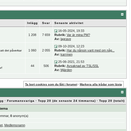
Inlägg
Svar
Senaste aktivitet
16-05-2024, 19:33
1 208
7 659
Rubrik:
Var är mina PM?
Av:
lagrave
09-10-2024, 12:23
1 060
2 055
Rubrik:
Har du nånsin varit med om någ...
 att det påverkar
Av:
karrmen
25-06-2021, 21:53
44
506
Rubrik:
Avsaknad av TSL/SSL
r!
Av:
Mjärden
Ta bort cookies som du fått i forumet
·
Markera alla trådar som lästa
gg
·
Forumansvariga
·
Topp 20 (de senaste 24 timmarna)
·
Topp 20 (totalt)
terna
emmar,
0
anonym(a)
et
,
Medlemsnamn