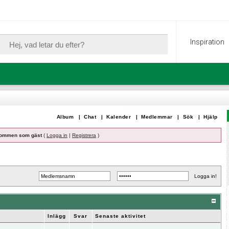
Inspiration
Album
|
Chat
|
Kalender
|
Medlemmar
|
Sök
|
Hjälp
ommen som gäst
(
Logga in
|
Registrera
)
Inlägg
Svar
Senaste aktivitet