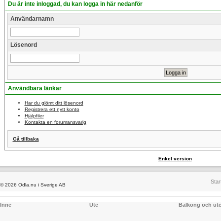
Du är inte inloggad, du kan logga in här nedanför
Användarnamn
Lösenord
Användbara länkar
Har du glömt ditt lösenord
Registrera ett nytt konto
Hjälpfiler
Kontakta en forumansvarig
Gå tillbaka
Enkel version
Star
© 2026 Odla.nu i Sverige AB
Inne
Ute
Balkong och ut