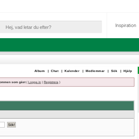
Inspiration
Album
|
Chat
|
Kalender
|
Medlemmar
|
Sök
|
Hjälp
ommen som gäst
(
Logga in
|
Registrera
)