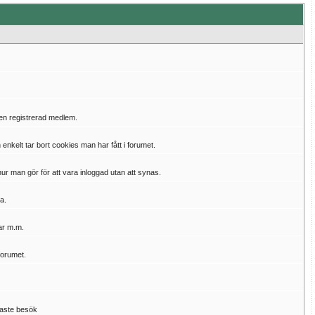
 en registrerad medlem.
kelt tar bort cookies man har fått i forumet.
hur man gör för att vara inloggad utan att synas.
a.
gar m.m.
forumet.
naste besök