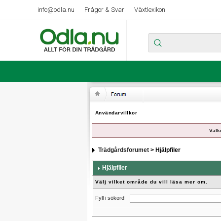
info@odla.nu
Frågor & Svar
Växtlexikon
Användarvillkor
Välk
Trädgårdsforumet
> Hjälpfiler
Hjälpfiler
Välj vilket område du vill läsa mer om.
Fyll i sökord