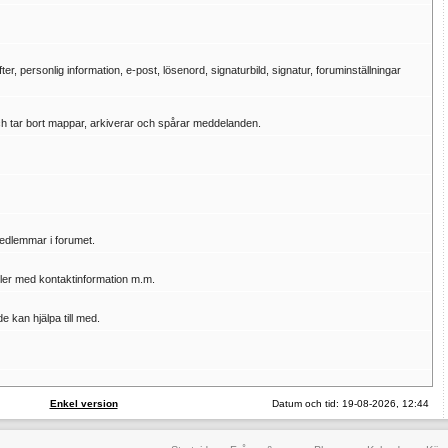
, personlig information, e-post, lösenord, signaturbild, signatur, foruminställningar
och tar bort mappar, arkiverar och spårar meddelanden.
medlemmar i forumet.
ler med kontaktinformation m.m.
e kan hjälpa till med.
Enkel version
Datum och tid: 19-08-2026, 12:44