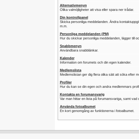
Alternativmenyn
Olika valmöjligheter att visa eller spara ner trådar.
Din kontrollpanel
Skicka personliga meddelanden. Ändra kontaktuppgifter
m.m.
Personliga meddelanden (PM)
Hur du skickar personliga meddelanden, lägger till 
Snabbmenyn
Användbara snabblänkar.
Kalender
Information om forumets och din egen kalender.
Medlemslista
Medlemslistan ger dig flera olika sätt att söka efter 
Profiler
Hur du kan se din egen och andra medlemmars profi
Kontakta en forumansvarig
Var man hittar en lista på forumansvariga, samt vad d
Använda fotoalbumet
En kort genomgång av funktionerna i fotoalbumet.