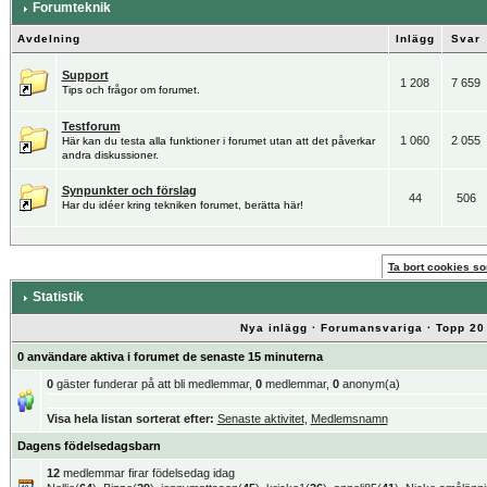
Forumteknik
Avdelning
Inlägg
Svar
Support
1 208
7 659
Tips och frågor om forumet.
Testforum
1 060
2 055
Här kan du testa alla funktioner i forumet utan att det påverkar
andra diskussioner.
Synpunkter och förslag
44
506
Har du idéer kring tekniken forumet, berätta här!
Ta bort cookies som
Statistik
Nya inlägg
·
Forumansvariga
·
Topp 20
0 användare aktiva i forumet de senaste 15 minuterna
0
gäster funderar på att bli medlemmar,
0
medlemmar,
0
anonym(a)
Visa hela listan sorterat efter:
Senaste aktivitet
,
Medlemsnamn
Dagens födelsedagsbarn
12
medlemmar firar födelsedag idag