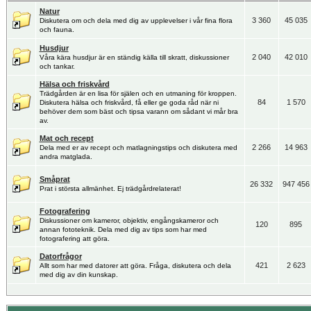
Natur
3 360
45 035
Diskutera om och dela med dig av upplevelser i vår fina flora
och fauna.
Husdjur
2 040
42 010
Våra kära husdjur är en ständig källa till skratt, diskussioner
och tankar.
Hälsa och friskvård
Trädgården är en lisa för själen och en utmaning för kroppen.
84
1 570
Diskutera hälsa och friskvård, få eller ge goda råd när ni
behöver dem som bäst och tipsa varann om sådant vi mår bra
av.
Mat och recept
2 266
14 963
Dela med er av recept och matlagningstips och diskutera med
andra matglada.
Småprat
26 332
947 456
Prat i största allmänhet. Ej trädgårdrelaterat!
Fotografering
Diskussioner om kameror, objektiv, engångskameror och
120
895
annan fototeknik. Dela med dig av tips som har med
fotografering att göra.
Datorfrågor
421
2 623
Allt som har med datorer att göra. Fråga, diskutera och dela
med dig av din kunskap.