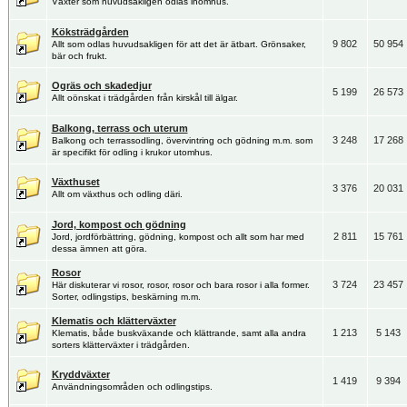
Växter som huvudsakligen odlas inomhus.
Köksträdgården
9 802
50 954
Allt som odlas huvudsakligen för att det är ätbart. Grönsaker,
bär och frukt.
Ogräs och skadedjur
5 199
26 573
Allt oönskat i trädgården från kirskål till älgar.
Balkong, terrass och uterum
3 248
17 268
Balkong och terrassodling, övervintring och gödning m.m. som
är specifikt för odling i krukor utomhus.
Växthuset
3 376
20 031
Allt om växthus och odling däri.
Jord, kompost och gödning
2 811
15 761
Jord, jordförbättring, gödning, kompost och allt som har med
dessa ämnen att göra.
Rosor
3 724
23 457
Här diskuterar vi rosor, rosor, rosor och bara rosor i alla former.
Sorter, odlingstips, beskärning m.m.
Klematis och klätterväxter
1 213
5 143
Klematis, både buskväxande och klättrande, samt alla andra
sorters klätterväxter i trädgården.
Kryddväxter
1 419
9 394
Användningsområden och odlingstips.