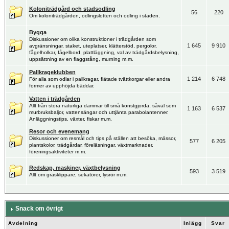
Koloniträdgård och stadsodling
56
220
Om koloniträdgården, odlingslotten och odling i staden.
Bygga
Diskussioner om olika konstruktioner i trädgården som
1 645
9 910
avgränsningar, staket, uteplatser, klätterstöd, pergolor,
fågelholkar, fågelbord, plattläggning, val av trädgårdsbelysning,
uppsättning av en flaggstång, murning m.m.
Pallkrageklubben
1 214
6 748
För alla som odlar i pallkragar, flätade tvättkorgar eller andra
former av upphöjda bäddar.
Vatten i trädgården
Allt från stora naturliga dammar till små konstgjorda, såväl som
1 163
6 537
murbruksbaljor, vattensängar och uttjänta parabolantenner.
Anläggningstips, växter, fiskar m.m.
Resor och evenemang
Diskussioner om resmål och tips på ställen att besöka, mässor,
577
6 205
plantskolor, trädgårdar, föreläsningar, växtmarknader,
föreningsaktiviteter m.m.
Redskap, maskiner, växtbelysning
593
3 519
Allt om gräsklippare, sekatörer, lysrör m.m.
Snack om övrigt
Avdelning
Inlägg
Svar