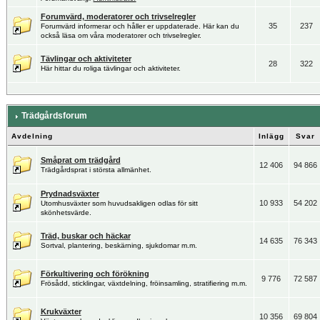
Forumvärd, moderatorer och trivselregler
35
237
Forumvärd informerar och håller er uppdaterade. Här kan du
också läsa om våra moderatorer och trivselregler.
Tävlingar och aktiviteter
28
322
Här hittar du roliga tävlingar och aktiviteter.
Trädgårdsforum
Avdelning
Inlägg
Svar
Småprat om trädgård
12 406
94 866
Trädgårdsprat i största allmänhet.
Prydnadsväxter
10 933
54 202
Utomhusväxter som huvudsakligen odlas för sitt
skönhetsvärde.
Träd, buskar och häckar
14 635
76 343
Sortval, plantering, beskärning, sjukdomar m.m.
Förkultivering och förökning
9 776
72 587
Frösådd, sticklingar, växtdelning, fröinsamling, stratifiering m.m.
Krukväxter
10 356
69 804