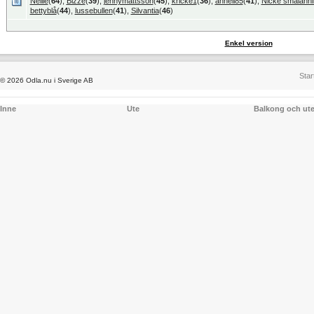
Nellie
(
64
),
Bizze
(
39
),
jennymattsson
(
45
),
kricke1
(
36
),
anneli85
(
41
),
Nicke smålänni
bettyblå
(
44
),
lussebullen
(
41
),
Silvantia
(
46
)
Enkel version
Star
© 2026 Odla.nu i Sverige AB
Inne
Ute
Balkong och ut