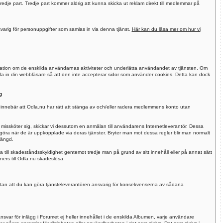
 tredje part. Tredje part kommer aldrig att kunna skicka ut reklam direkt till medlemmar på
arig för personuppgifter som samlas in via denna tjänst.
Här kan du läsa mer om hur vi
ormation om de enskilda användarnas aktiviteter och underlätta användandet av tjänsten. Om
la in din webbläsare så att den inte accepterar sidor som använder cookies. Detta kan dock
g
er innebär att Odla.nu har rätt att stänga av och/eller radera medlemmens konto utan
sköter sig, skickar vi dessutom en anmälan till användarens Internetleverantör. Dessa
r göra när de är uppkopplade via deras tjänster. Bryter man mot dessa regler blir man normalt
tängd.
 till skadeståndsskyldighet gentemot tredje man på grund av sitt innehåll eller på annat sätt
ners till Odla.nu skadeslösa.
, utan att du kan göra tjänsteleverantören ansvarig för konsekvenserna av sådana
nsvar för inlägg i Forumet ej heller innehållet i de enskilda Albumen, varje användare