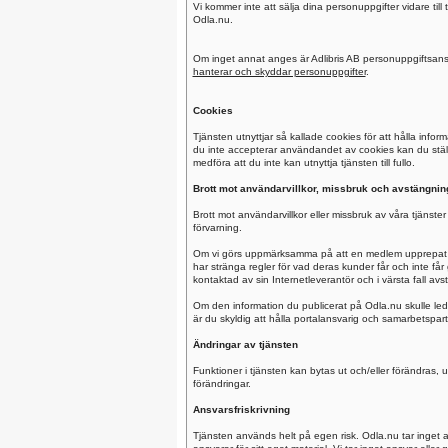
Vi kommer inte att sälja dina personuppgifter vidare till
Odla.nu.
Om inget annat anges är Adlibris AB personuppgiftsansv
hanterar och skyddar personuppgifter
.
Cookies
Tjänsten utnyttjar så kallade cookies för att hålla inf
du inte accepterar användandet av cookies kan du stäl
medföra att du inte kan utnyttja tjänsten till fullo.
Brott mot användarvillkor, missbruk och avstängnin
Brott mot användarvillkor eller missbruk av våra tjänst
förvarning.
Om vi görs uppmärksamma på att en medlem upprepat mis
har stränga regler för vad deras kunder får och inte få
kontaktad av sin Internetleverantör och i värsta fall avs
Om den information du publicerat på Odla.nu skulle leda
är du skyldig att hålla portalansvarig och samarbetspart
Ändringar av tjänsten
Funktioner i tjänsten kan bytas ut och/eller förändras
förändringar.
Ansvarsfriskrivning
Tjänsten används helt på egen risk. Odla.nu tar inget a