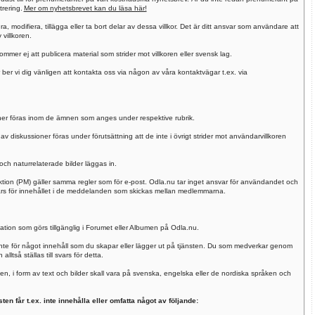
trering.
Mer om nyhetsbrevet kan du läsa här!
a, modifiera, tillägga eller ta bort delar av dessa villkor. Det är ditt ansvar som användare att
villkoren.
r ej att publicera material som strider mot villkoren eller svensk lag.
 ber vi dig vänligen att kontakta oss via någon av våra kontaktvägar t.ex. via
oner föras inom de ämnen som anges under respektive rubrik.
av diskussioner föras under förutsättning att de inte i övrigt strider mot användarvillkoren
 och naturrelaterade bilder läggas in.
ion (PM) gäller samma regler som för e-post. Odla.nu tar inget ansvar för användandet och
 svars för innehållet i de meddelanden som skickas mellan medlemmarna.
ation som görs tillgänglig i Forumet eller Albumen på Odla.nu.
 inte för något innehåll som du skapar eller lägger ut på tjänsten. Du som medverkar genom
ltså ställas till svars för detta.
n, i form av text och bilder skall vara på svenska, engelska eller de nordiska språken och
n får t.ex. inte innehålla eller omfatta något av följande: