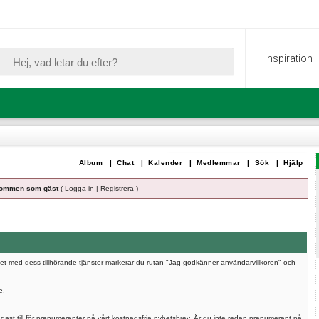
Inspiration
Album
|
Chat
|
Kalender
|
Medlemmar
|
Sök
|
Hjälp
ommen som gäst
(
Logga in
|
Registrera
)
umet med dess tillhörande tjänster markerar du rutan "Jag godkänner användarvillkoren" och
e.
dast till för prenumeranter på vårt kostnadsfria nyhetsbrev. Är du inte redan prenumerant på