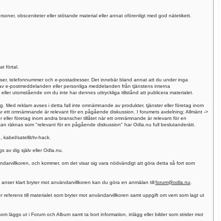
rsoner, obsceniteter eller stötande material eller annat oförenligt med god nätetikett.
t förtal.
esser, telefonnummer och e-postadresser. Det innebär bland annat att du under inga
 av e-postmeddelanden eller personliga meddelanden från tjänstens interna
ler utomstående om du inte har dennes uttryckliga tillstånd att publicera materialet.
tag. Med reklam avses i detta fall inte omnämnande av produkter, tjänster eller företag inom
r ett omnämnande är relevant för en pågående diskussion. I forumets avdelning; Allmänt ->
eller företag inom andra branscher tillåtet när ett omnämnande är relevant för en
an räknas som "relevant för en pågående diskussion" har Odla.nu full beslutanderätt.
 kabel/satellit/tv-hack.
 av dig själv eller Odla.nu.
ändarvillkoren, och kommer, om det visar sig vara nödvändigt att göra detta så fort som
 anser klart bryter mot användarvillkoren kan du göra en anmälan till
forum@odla.nu
.
 referens till materialet som bryter mot användarvillkoren samt uppgift om vem som lagt ut
som läggs ut i Forum och Album samt ta bort information, inlägg eller bilder som strider mot