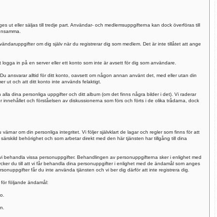
 ut eller säljas till tredje part. Användar- och medlemsuppgifterna kan dock överföras till
densamma.
nvändaruppgifter om dig själv när du registrerar dig som medlem. Det är inte tillåtet att ange
logga in på en server eller ett konto som inte är avsett för dig som användare.
Du ansvarar alltid för ditt konto, oavsett om någon annan använt det, med eller utan din
er ut och att ditt konto inte används felaktigt.
alla dina personliga uppgifter och ditt album (om det finns några bilder i det). Vi raderar
r innehållet och förståelsen av diskussionerna som förs och förts i de olika trådarna, dock
nar om din personliga integritet. Vi följer självklart de lagar och regler som finns för att
 särskild behörighet och som arbetar direkt med den här tjänsten har tillgång till dina
i behandla vissa personuppgifter. Behandlingen av personuppgifterna sker i enlighet med
er du till att vi får behandla dina personuppgifter i enlighet med de ändamål som anges
onuppgifter får du inte använda tjänsten och vi ber dig därför att inte registrera dig.
för följande ändamål:
o.
n.