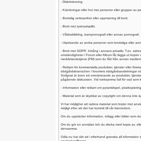
- Diskriminering.
- Kränkningar eller hot mot personer eller grupper av pe
- Brottslig verksamhet eller uppmaning till brott.
- Brott mot tystnadsplikt.
- Våldsskildring, barnpornografi eller annan pornografi.
- Utpekande av andra personer som brottsliga eller anna
- Brott mot GDPR. Intrång i annans privatliv. T.ex. adr
omständigheter i Forum eller Album får lägga ut kopior
meddelandetjänst (PM) som du fått från annan medlem el
- Reklam för kommersiella produkter, tjänster eller före
trädgårdsbranschen i forumets trädgårdsavdelningar nä
Småprat är även ett omnämnande av produkter, tjänster 
pågående diskussion. Vid tveksamma fall för vad som k
- Information eller reklam om pyramidspel, piratkopiering,
- Material som är skyddat av copyright om denna inte ägs
Vi har möjlighet att radera material som bryter mot anv
möjligt efter att det har kommit till vår kännedom.
Om du upptäcker information, inlägg eller bilder som du
Om du gör en anmälan bör du skicka med kopia av, eller
densamma.
Odla.nu har rätt att i efterhand granska all information 
användarvillkoren.