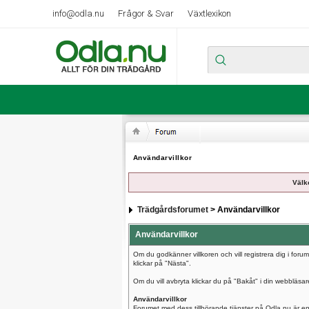
info@odla.nu
Frågor & Svar
Växtlexikon
Användarvillkor
Välk
Trädgårdsforumet
> Användarvillkor
Användarvillkor
Om du godkänner villkoren och vill registrera dig i for
klickar på "Nästa".
Om du vill avbryta klickar du på "Bakåt" i din webbläsar
Användarvillkor
Forumet med dess tillhörande tjänster på Odla.nu är en