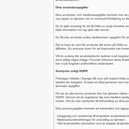
Dina användaruppgifter
Dina användar- och medlemsuppgifter kommer inte att ges
nya ägare av tjänsten vid en eventuell försäljning av 
Du är själv ansvarig för att till Odla.nu ange korrekta a
falsk information om sig själv eller annan.
Du får inte använda andra medlemmars uppgifter för att 
Det är bara du som får använda ditt konto på Odla.nu. 
tillåtelse. Du ansvarar även för att lösenordet inte komm
Vill du avsluta ditt användarkonto raderar vi på begäran 
dock aldrig några inlägg i Forumet eftersom detta förstö
kan vi på begäran avidentifiera avsändaren.
Samtycke enligt GDPR
Företaget OdlaNu i Sverige AB som står bakom Odla.nu vär
skydda din integritet. Endast ett fåtal personer som har
lämnade uppgifter.
För att du ska kunna använda den här tjänsten måste v
GDPR. Genom att du registrerar dig som medlem samtyck
nedan. Om du inte samtycker till behandling av dina pers
Dina personuppgifter kommer att behandlas och lagras 
- Inloggning och anslutning till respektive användarkont
- Marknadsundersökningar för utveckling av tjänsten.
- Vårt kostnadsfria nyhetsbrev som är kopplat till tjänste