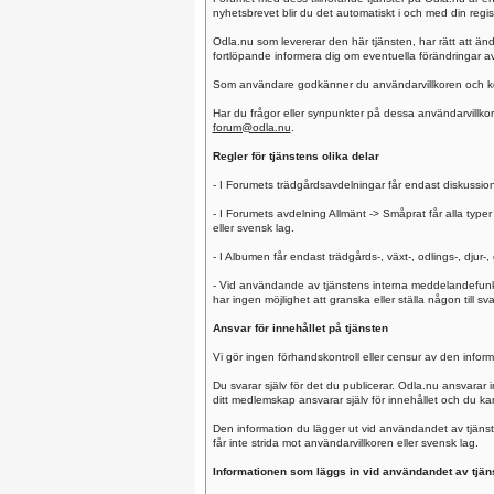
nyhetsbrevet blir du det automatiskt i och med din regis
Odla.nu som levererar den här tjänsten, har rätt att ändr
fortlöpande informera dig om eventuella förändringar av 
Som användare godkänner du användarvillkoren och komme
Har du frågor eller synpunkter på dessa användarvillkor
forum@odla.nu
.
Regler för tjänstens olika delar
- I Forumets trädgårdsavdelningar får endast diskussi
- I Forumets avdelning Allmänt -> Småprat får alla typer 
eller svensk lag.
- I Albumen får endast trädgårds-, växt-, odlings-, djur-,
- Vid användande av tjänstens interna meddelandefunkt
har ingen möjlighet att granska eller ställa någon till
Ansvar för innehållet på tjänsten
Vi gör ingen förhandskontroll eller censur av den inform
Du svarar själv för det du publicerar. Odla.nu ansvarar
ditt medlemskap ansvarar själv för innehållet och du kan al
Den information du lägger ut vid användandet av tjänste
får inte strida mot användarvillkoren eller svensk lag.
Informationen som läggs in vid användandet av tjänste