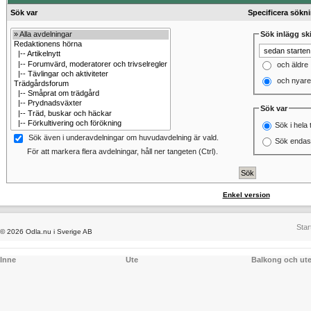
Sök var
Specificera sökn
Sök inlägg ski
och äldre
och nyare
Sök var
Sök i hela 
Sök även i underavdelningar om huvudavdelning är vald.
Sök endast
För att markera flera avdelningar, håll ner tangeten (Ctrl).
Enkel version
Star
© 2026 Odla.nu i Sverige AB
Inne
Ute
Balkong och ut