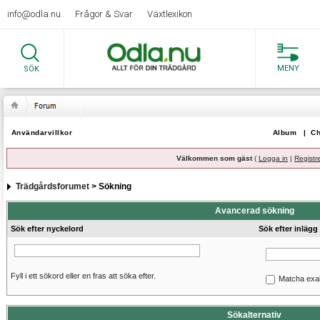
info@odla.nu
Frågor & Svar
Växtlexikon
MENY
SÖK
Användarvillkor
Album
|
Ch
Välkommen som gäst
(
Logga in
|
Registr
Trädgårdsforumet
> Sökning
Avancerad sökning
Sök efter nyckelord
Sök efter inlägg
Fyll i ett sökord eller en fras att söka efter.
Matcha exa
Sökalternativ