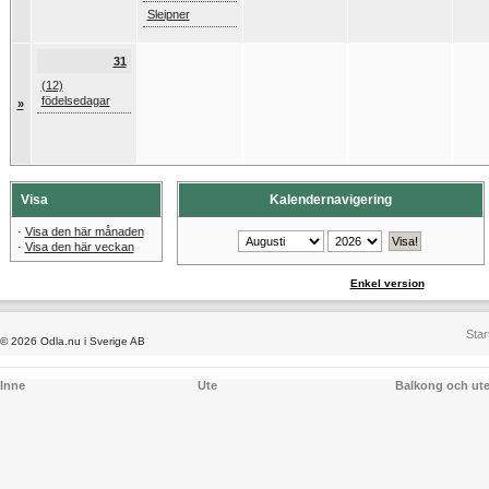
Sleipner
31
(12)
födelsedagar
»
Visa
Kalendernavigering
·
Visa den här månaden
·
Visa den här veckan
Enkel version
Star
© 2026 Odla.nu i Sverige AB
Inne
Ute
Balkong och ut