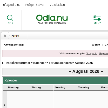
info@odla.nu
Frågor & Svar
Växtlexikon
MENY
SÖK
Användarvillkor
Album
|
Ch
Välkommen som gäst
(
Logga in
|
Registr
Trädgårdsforumet
>
Kalender
>
Forumkalendern
> Augusti 2026
«
Augusti 2026
»
Kalender
Måndag
Tisdag
Onsdag
Torsdag
Fred
»