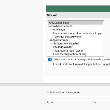
Sök var
Sök även i underavdelningar om huvudavdelning
För att markera flera avdelningar, håll ner tangete
© 2026 Odla.nu i Sverige AB
Inne
Ute