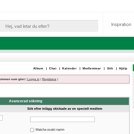
Inspiration
Album
|
Chat
|
Kalender
|
Medlemmar
|
Sök
|
Hjälp
ommen som gäst
(
Logga in
|
Registrera
)
Avancerad sökning
Sök efter inlägg skickade av en speciell medlem
Matcha exakt namn