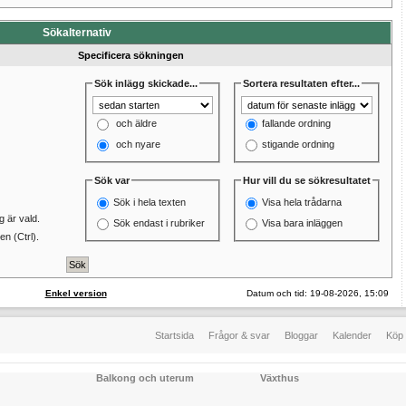
Sökalternativ
Specificera sökningen
Sök inlägg skickade...
Sortera resultaten efter...
och äldre
fallande ordning
och nyare
stigande ordning
Sök var
Hur vill du se sökresultatet
Sök i hela texten
Visa hela trådarna
 är vald.
Sök endast i rubriker
Visa bara inläggen
n (Ctrl).
Enkel version
Datum och tid: 19-08-2026, 15:09
Startsida
Frågor & svar
Bloggar
Kalender
Köp 
Balkong och uterum
Växthus