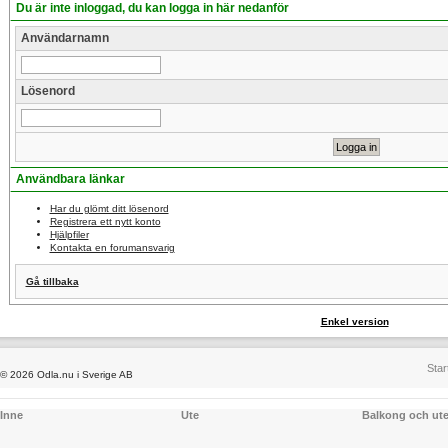
Du är inte inloggad, du kan logga in här nedanför
Användarnamn
Lösenord
Användbara länkar
Har du glömt ditt lösenord
Registrera ett nytt konto
Hjälpfiler
Kontakta en forumansvarig
Gå tillbaka
Enkel version
Star
© 2026 Odla.nu i Sverige AB
Inne
Ute
Balkong och ut