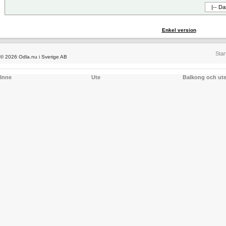
Enkel version
Star
© 2026 Odla.nu i Sverige AB
Inne
Ute
Balkong och ut