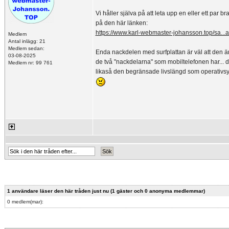
Vi håller själva på att leta upp en eller ett par b
på den här länken:
https://www.karl-webmaster-johansson.top/sa...a
Medlem
Antal inlägg: 21
Medlem sedan:
Enda nackdelen med surfplattan är väl att den är 
03-08-2025
de två "nackdelarna" som mobiltelefonen har... 
Medlem nr: 99 761
likaså den begränsade livslängd som operativsys
1 användare läser den här tråden just nu (1 gäster och 0 anonyma medlemmar)
0 medlem(mar):