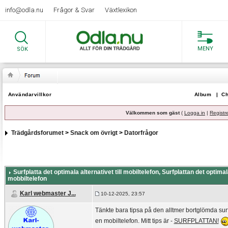
info@odla.nu
Frågor & Svar
Växtlexikon
MENY
SÖK
Användarvillkor
Album
|
Ch
Välkommen som gäst
(
Logga in
|
Registr
Trädgårdsforumet
>
Snack om övrigt
>
Datorfrågor
Surfplatta det optimala alternativet till mobiltelefon
, Surfplattan det optimala
mobbiltelefon
Karl webmaster J...
10-12-2025, 23:57
Tänkte bara tipsa på den alltmer bortglömda surfpl
en mobiltelefon. Mitt tips är -
SURFPLATTAN!