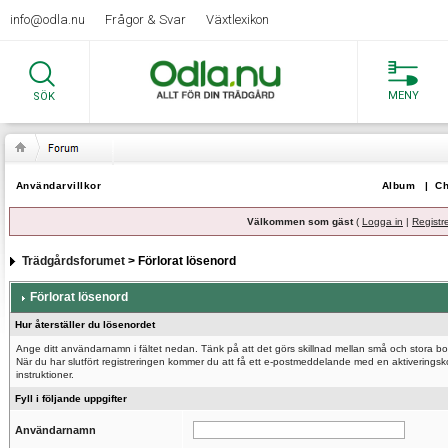
info@odla.nu
Frågor & Svar
Växtlexikon
MENY
SÖK
Användarvillkor
Album
|
Ch
Välkommen som gäst
(
Logga in
|
Registr
Trädgårdsforumet
> Förlorat lösenord
Förlorat lösenord
Hur återställer du lösenordet
Ange ditt användarnamn i fältet nedan. Tänk på att det görs skillnad mellan små och stora bo
När du har slutfört registreringen kommer du att få ett e-postmeddelande med en aktiveringsk
instruktioner.
Fyll i följande uppgifter
Användarnamn