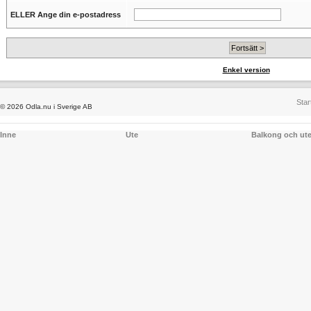
ELLER Ange din e-postadress
Enkel version
Star
© 2026 Odla.nu i Sverige AB
Inne
Ute
Balkong och ut