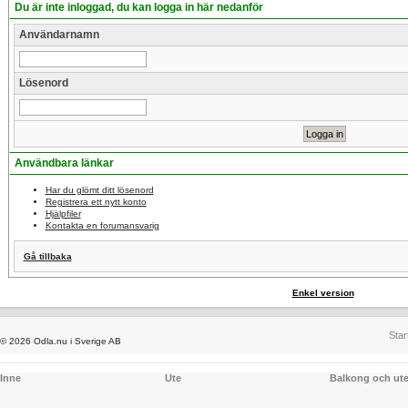
Du är inte inloggad, du kan logga in här nedanför
Användarnamn
Lösenord
Användbara länkar
Har du glömt ditt lösenord
Registrera ett nytt konto
Hjälpfiler
Kontakta en forumansvarig
Gå tillbaka
Enkel version
Star
© 2026 Odla.nu i Sverige AB
Inne
Ute
Balkong och ut