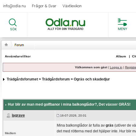
info@odla.nu
Frågor & Svar
Växtlexikon
MENY
SÖK
Användarvillkor
Album
|
Ch
Välkommen som gäst
(
Logga in
|
Registr
Trädgårdsforumet
>
Trädgårdsforum
>
Ogräs och skadedjur
Hur blir av man med golfbanor i mina balkonglådor?
, Det växxer GRÄS!
lagrave
16-07-2026, 20:01
Mina balkonglådor är fulla av
gräs
(utöver de väx
det med rötterna med det hjälper inte. Hur blir
Medlem