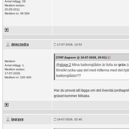
Antal inlägg: 29
Medlem sedan:
20-05-2011
Medlem nr: 48 094
dejectedra
17-07-2026, 14:52
CITAT (lagrave @ 16-07-2026, 20:01)
Medlem
@
slope 2
Mina balkonglådor är fulla av
gräs
(u
Antal inlägg: 1
Medlem sedan:
försökt rycka upp det med rötterna med det hjäl
17-07-2026
balkonglådor??
Medlem nr: 100 400
Har du provat att lägga om det översta jordlagret? 
gräset kommer tillbaka.
lagrave
18-07-2026, 02:40