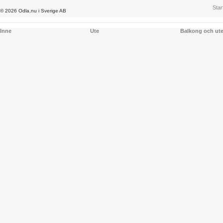
Star
© 2026 Odla.nu i Sverige AB
Inne
Ute
Balkong och ut