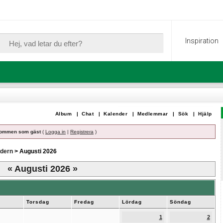
Inspiration
Album
|
Chat
|
Kalender
|
Medlemmar
|
Sök
|
Hjälp
ommen som gäst
(
Logga in
|
Registrera
)
dern
> Augusti 2026
«
Augusti 2026
»
g
Torsdag
Fredag
Lördag
Söndag
1
2