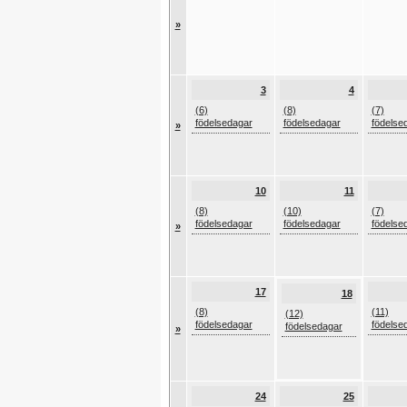
»
3
4
(6)
(8)
(7)
födelsedagar
födelsedagar
födelse
»
10
11
(8)
(10)
(7)
födelsedagar
födelsedagar
födelse
»
17
18
(8)
(11)
(12)
födelsedagar
födelse
födelsedagar
»
24
25