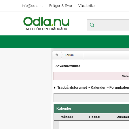
info@odla.nu
Frågor & Svar
Växtlexikon
Användarvillkor
Välk
Trädgårdsforumet
>
Kalender
>
Forumkalen
Kalender
Måndag
Tisdag
Onsda