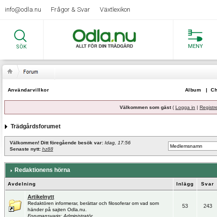
info@odla.nu
Frågor & Svar
Växtlexikon
MENY
SÖK
Användarvillkor
Album
|
Ch
Välkommen som gäst
(
Logga in
|
Registr
Trädgårdsforumet
Välkommen! Ditt föregående besök var:
Idag, 17:56
Senaste nytt:
hz88
Redaktionens hörna
Avdelning
Inlägg
Svar
Artikelnytt
Redaktören informerar, berättar och filosoferar om vad som
53
243
händer på sajten Odla.nu.
Forumansvarig:
Administratör