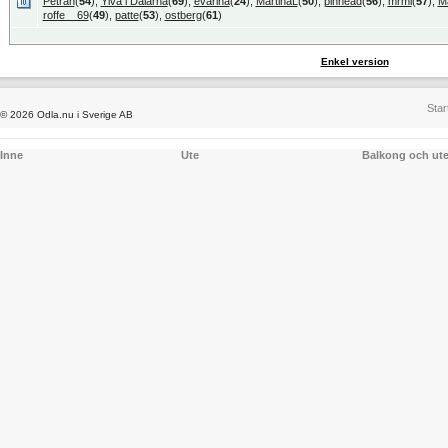
Petran
(
54
),
Ylva i Dalarna
(
69
),
evarina
(
24
),
MartinaL
(
50
),
pinhead
(
56
),
mrmi
(
57
),
M
roffe__69
(
49
),
patte
(
53
),
ostberg
(
61
)
Enkel version
Star
© 2026 Odla.nu i Sverige AB
Inne
Ute
Balkong och ut