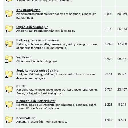
Växter som huvudsakligen odlas inomhus.
Köksträdgården
9 802
50 954
Allt som odlas huvudsakligen för att det är ätbart. Grönsaker,
bär och frukt.
Ogräs och skadedjur
5 199
26 573
Allt oönskat i trädgården från kirskål till älgar.
Balkong, terrass och uterum
3 248
17 268
Balkong och terrassodling, övervintring och gödning m.m. som
är specifikt för odling i krukor utomhus.
Växthuset
3 376
20 031
Allt om växthus och odling däri.
Jord, kompost och gödning
2 811
15 761
Jord, jordförbättring, gödning, kompost och allt som har med
dessa ämnen att göra.
Rosor
3 724
23 457
Här diskuterar vi rosor, rosor, rosor och bara rosor i alla former.
Sorter, odlingstips, beskärning m.m.
Klematis och klätterväxter
1 213
5 143
Klematis, både buskväxande och klättrande, samt alla andra
sorters klätterväxter i trädgården.
Kryddväxter
1 419
9 394
Användningsområden och odlingstips.