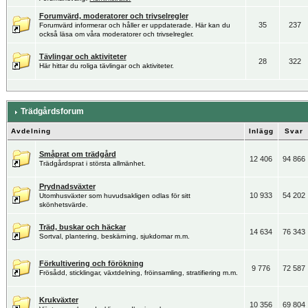
Forumvärd, moderatorer och trivselregler
35
237
Forumvärd informerar och håller er uppdaterade. Här kan du
också läsa om våra moderatorer och trivselregler.
Tävlingar och aktiviteter
28
322
Här hittar du roliga tävlingar och aktiviteter.
Trädgårdsforum
Avdelning
Inlägg
Svar
Småprat om trädgård
12 406
94 866
Trädgårdsprat i största allmänhet.
Prydnadsväxter
10 933
54 202
Utomhusväxter som huvudsakligen odlas för sitt
skönhetsvärde.
Träd, buskar och häckar
14 634
76 343
Sortval, plantering, beskärning, sjukdomar m.m.
Förkultivering och förökning
9 776
72 587
Frösådd, sticklingar, växtdelning, fröinsamling, stratifiering m.m.
Krukväxter
10 356
69 804