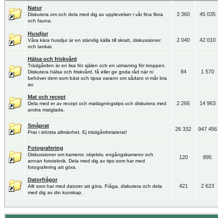
Natur
3 360
45 035
Diskutera om och dela med dig av upplevelser i vår fina flora
och fauna.
Husdjur
2 040
42 010
Våra kära husdjur är en ständig källa till skratt, diskussioner
och tankar.
Hälsa och friskvård
Trädgården är en lisa för själen och en utmaning för kroppen.
84
1 570
Diskutera hälsa och friskvård, få eller ge goda råd när ni
behöver dem som bäst och tipsa varann om sådant vi mår bra
av.
Mat och recept
2 266
14 963
Dela med er av recept och matlagningstips och diskutera med
andra matglada.
Småprat
26 332
947 456
Prat i största allmänhet. Ej trädgårdrelaterat!
Fotografering
Diskussioner om kameror, objektiv, engångskameror och
120
895
annan fototeknik. Dela med dig av tips som har med
fotografering att göra.
Datorfrågor
421
2 623
Allt som har med datorer att göra. Fråga, diskutera och dela
med dig av din kunskap.