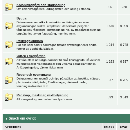
Koloniträdgård och stadsodling
56
220
Om koloniträdgården, odlingslotten och odling i staden.
Bygga
Diskussioner om olika konstruktioner i trädgården som
1 645
9 909
avgränsningar, staket, uteplatser, klätterstöd, pergolor,
fågelholkar, fågelbord, plattläggning, val av trädgårdsbelysning,
uppsättning av en flaggstång, murning m.m.
Pallkrageklubben
1 214
6 748
För alla som odlar i pallkragar, flätade tvättkorgar eller andra
former av upphöjda bäddar.
Vatten i trädgården
Allt från stora naturliga dammar till små konstgjorda, såväl som
1 163
6 537
murbruksbaljor, vattensängar och uttjänta parabolantenner.
Anläggningstips, växter, fiskar m.m.
Resor och evenemang
Diskussioner om resmål och tips på ställen att besöka, mässor,
577
6 205
plantskolor, trädgårdar, föreläsningar, växtmarknader,
föreningsaktiviteter m.m.
Redskap, maskiner, växtbelysning
593
3 519
Allt om gräsklippare, sekatörer, lysrör m.m.
Snack om övrigt
Avdelning
Inlägg
Svar