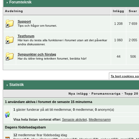
Forumteknik
Avdelning
Inlägg
Svar
Support
1 208
7 659
Tips och frågor om forumet.
Testforum
1 060
2 055
Här kan du testa alla funktioner i forumet utan att det påverkar
andra diskussioner.
Synpunkter och förslag
44
506
Har du idéer kring tekniken forumet, berätta här!
Ta bort cookies som
Statistik
Nya inlägg
·
Forumansvariga
·
Topp 20
1 användare aktiva i forumet de senaste 15 minuterna
1
gäster funderar på att bli medlemmar,
0
medlemmar,
0
anonym(a)
Visa hela listan sorterat efter:
Senaste aktivitet
,
Medlemsnamn
Dagens födelsedagsbarn
12
medlemmar firar födelsedag idag