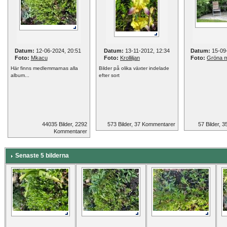
Datum:
12-06-2024, 20:51
Datum:
13-11-2012, 12:34
Datum:
15-09-
Foto:
Mkacu
Foto:
Krolliljan
Foto:
Gröna 
Här finns medlemmarnas alla
Bilder på olika växter indelade
album...
efter sort
44035 Bilder, 2292
573 Bilder, 37 Kommentarer
57 Bilder, 
Kommentarer
Senaste 5 bilderna