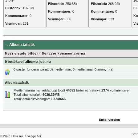
17:49
16
Filstorlek:
250.85k
Filstorlek:
268.02k
Filstorlek:
116.37k
Fil
Kommentarer:
0
Kommentarer:
0
Kommentarer:
0
Ko
Visningar:
336
Visningar:
323
Visningar:
231
Vi
Albumstatistik
Mest visade bilder
·
Senaste kommentarerna
0 besökare i albumet just nu
0
gäster funderar på att bli medlemmar,
0
medlemmar,
0
anonym(a)
Albumstatistik
Medlemmarna har laddat upp totalt
44692
bilder och skrivit
2374
kommentarer.
Total albumstorlek:
6036.39MB
Totalt antal bildvisningar:
10098666
Enkel version
Star
© 2026 Odla.nu i Sverige AB