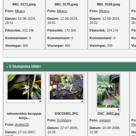
IMG_0171.jpeg
IMG_0170.jpeg
IMG_0169.jpeg
Foto:
Mkacu
Foto:
Mkacu
Foto:
Mkacu
Fo
Datum:
12-06-2024,
Datum:
12-06-2024,
Datum:
12-06-2024,
Da
20:51
20:51
20:51
20
Filstorlek:
201.14k
Filstorlek:
170.32k
Filstorlek:
154.17k
Fil
Kommentarer:
0
Kommentarer:
0
Kommentarer:
0
Ko
Visningar:
309
Visningar:
465
Visningar:
339
Vi
5 Slumpvisa bilder
telosmoides-knoppar
DSC03491.JPG
DSC_0082.jpg
börja...
Foto:
Grönberg
Foto:
ogräset
Fo
Foto:
drutten25
Fin
Datum:
22-07-2009,
Datum:
10-08-2008,
Datum:
17-10-2007,
16:26
21:06
Da