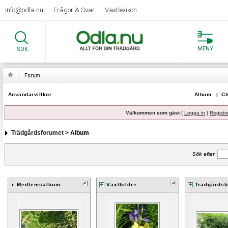
info@odla.nu
Frågor & Svar
Växtlexikon
MENY
SÖK
Användarvillkor
Album
|
Ch
Välkommen som gäst
(
Logga in
|
Registr
Trädgårdsforumet
> Album
Sök efter
Medlemsalbum
Växtbilder
Trädgårdsb