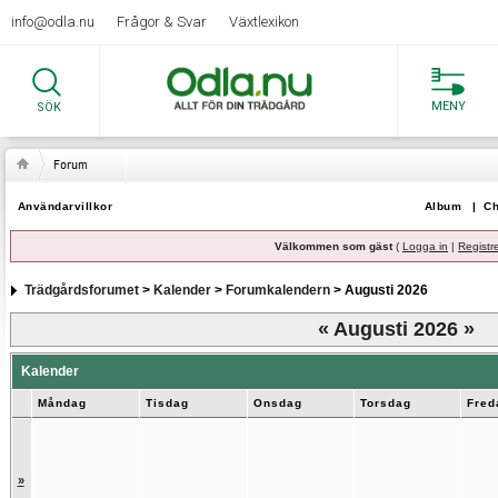
info@odla.nu
Frågor & Svar
Växtlexikon
MENY
SÖK
Användarvillkor
Album
|
Ch
Välkommen som gäst
(
Logga in
|
Registr
Trädgårdsforumet
>
Kalender
>
Forumkalendern
> Augusti 2026
«
Augusti 2026
»
Kalender
Måndag
Tisdag
Onsdag
Torsdag
Fred
»