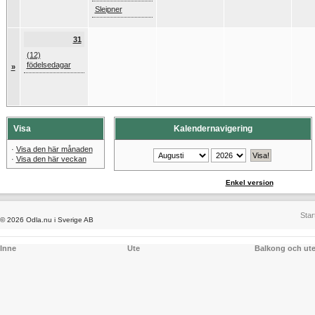
Sleipner
31
(12)
födelsedagar
»
Visa
Kalendernavigering
·
Visa den här månaden
·
Visa den här veckan
Enkel version
Star
© 2026 Odla.nu i Sverige AB
Inne
Ute
Balkong och ut