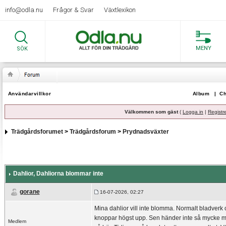
info@odla.nu
Frågor & Svar
Växtlexikon
MENY
SÖK
Användarvillkor
Album
|
Ch
Välkommen som gäst
(
Logga in
|
Registr
Trädgårdsforumet
>
Trädgårdsforum
>
Prydnadsväxter
Dahlior
, Dahliorna blommar inte
gorane
16-07-2026, 02:27
Mina dahlior vill inte blomma. Normalt bladverk 
knoppar högst upp. Sen händer inte så mycke me
Medlem