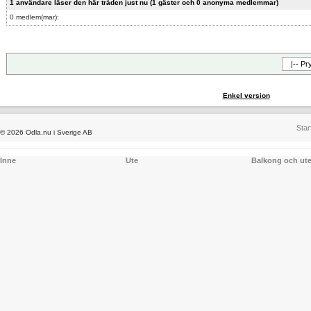
1 användare läser den här tråden just nu (1 gäster och 0 anonyma medlemmar)
0 medlem(mar):
Enkel version
Star
© 2026 Odla.nu i Sverige AB
Inne
Ute
Balkong och ut