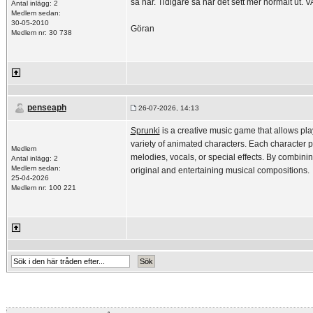
så här. Tidigare så har det sett mer normalt u
Antal inlägg: 2
Medlem sedan:
30-05-2010
Göran
Medlem nr: 30 738
penseaph
26-07-2026, 14:13
Sprunki
is a creative music game that allows pla
variety of animated characters. Each character 
Medlem
melodies, vocals, or special effects. By combini
Antal inlägg: 2
Medlem sedan:
original and entertaining musical compositions.
25-04-2026
Medlem nr: 100 221