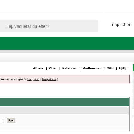
Inspiration
Album
|
Chat
|
Kalender
|
Medlemmar
|
Sök
|
Hjälp
ommen som gäst
(
Logga in
|
Registrera
)