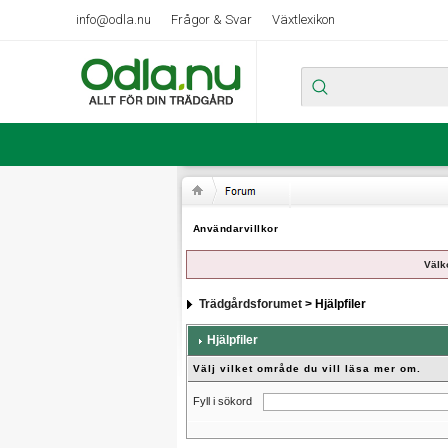
info@odla.nu
Frågor & Svar
Växtlexikon
Användarvillkor
Välk
Trädgårdsforumet
> Hjälpfiler
Hjälpfiler
Välj vilket område du vill läsa mer om.
Fyll i sökord