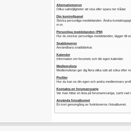
Alternativmenyn
Olika valmöjligheter att visa eller spara ner trådar.
Din kontrollpanel
Skicka personliga meddelanden. Ändra kontaktuppgifter
m.m.
Personliga meddelanden (PM)
Hur du skickar personliga meddelanden, lägger till 
Snabbmenyn
Användbara snabblänkar.
Kalender
Information om forumets och din egen kalender.
Medlemslista
Medlemslistan ger dig flera olika sätt att söka efter 
Profiler
Hur du kan se din egen och andra medlemmars profi
Kontakta en forumansvarig
Var man hittar en lista på forumansvariga, samt vad d
Använda fotoalbumet
En kort genomgång av funktionerna i fotoalbumet.