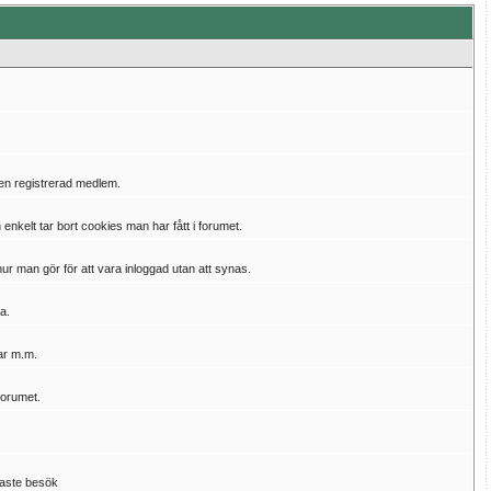
 en registrerad medlem.
kelt tar bort cookies man har fått i forumet.
hur man gör för att vara inloggad utan att synas.
a.
gar m.m.
forumet.
naste besök