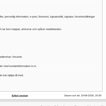
, personlig information, e-post, lösenord, signaturbild, signatur, foruminställningar
och tar bort mappar, arkiverar och spårar meddelanden.
medlemmar i forumet.
ler med kontaktinformation m.m.
e kan hjälpa till med.
Enkel version
Datum och tid: 19-08-2026, 20:50