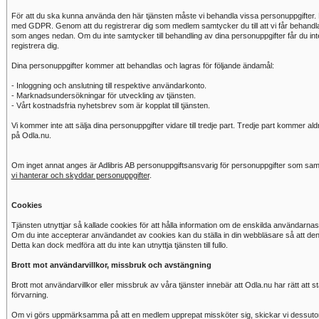
För att du ska kunna använda den här tjänsten måste vi behandla vissa personuppgifter. 
med GDPR. Genom att du registrerar dig som medlem samtycker du till att vi får behandla
som anges nedan. Om du inte samtycker till behandling av dina personuppgifter får du inte 
registrera dig.
Dina personuppgifter kommer att behandlas och lagras för följande ändamål:
- Inloggning och anslutning till respektive användarkonto.
- Marknadsundersökningar för utveckling av tjänsten.
- Vårt kostnadsfria nyhetsbrev som är kopplat till tjänsten.
Vi kommer inte att sälja dina personuppgifter vidare till tredje part. Tredje part kommer al
på Odla.nu.
Om inget annat anges är Adlibris AB personuppgiftsansvarig för personuppgifter som saml
vi hanterar och skyddar personuppgifter
.
Cookies
Tjänsten utnyttjar så kallade cookies för att hålla information om de enskilda användarnas
Om du inte accepterar användandet av cookies kan du ställa in din webbläsare så att de
Detta kan dock medföra att du inte kan utnyttja tjänsten till fullo.
Brott mot användarvillkor, missbruk och avstängning
Brott mot användarvillkor eller missbruk av våra tjänster innebär att Odla.nu har rätt at
förvarning.
Om vi görs uppmärksamma på att en medlem upprepat missköter sig, skickar vi dessutom 