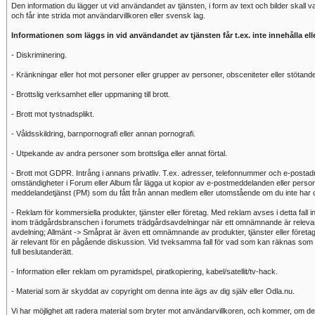
Den information du lägger ut vid användandet av tjänsten, i form av text och bilder skall
och får inte strida mot användarvillkoren eller svensk lag.
Informationen som läggs in vid användandet av tjänsten får t.ex. inte innehålla ell
- Diskriminering.
- Kränkningar eller hot mot personer eller grupper av personer, obsceniteter eller stötande 
- Brottslig verksamhet eller uppmaning till brott.
- Brott mot tystnadsplikt.
- Våldsskildring, barnpornografi eller annan pornografi.
- Utpekande av andra personer som brottsliga eller annat förtal.
- Brott mot GDPR. Intrång i annans privatliv. T.ex. adresser, telefonnummer och e-postad
omständigheter i Forum eller Album får lägga ut kopior av e-postmeddelanden eller person
meddelandetjänst (PM) som du fått från annan medlem eller utomstående om du inte har denn
- Reklam för kommersiella produkter, tjänster eller företag. Med reklam avses i detta fall 
inom trädgårdsbranschen i forumets trädgårdsavdelningar när ett omnämnande är relevan
avdelning; Allmänt -> Småprat är även ett omnämnande av produkter, tjänster eller företa
är relevant för en pågående diskussion. Vid tveksamma fall för vad som kan räknas som 
full beslutanderätt.
- Information eller reklam om pyramidspel, piratkopiering, kabel/satellit/tv-hack.
- Material som är skyddat av copyright om denna inte ägs av dig själv eller Odla.nu.
Vi har möjlighet att radera material som bryter mot användarvillkoren, och kommer, om det 