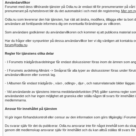
Användarvillkor
Forumet med dess tillhörande tjänster på Odla.nu är endast till för prenumeranter på vårt
prenumerant på nyhetsbrevet blir du det automatiskt i och med din registrering.
Mer om ny
Odla.nu som levererar den här tjänsten, har rätt att ändra, modifiera, tillägga eller ta bort 
användare att fortlöpande informera dig om eventuella förändringar av villkoren.
Som användare godkänner du användarvillkoren och kommer ej att publicera material som s
Har du frågor eller synpunkter på dessa användarvillkor ber vi dig vänligen att kontakta 
forum@odla.nu
.
Regler för tjänstens olika delar
- I Forumets trädgårdsavdelningar får endast diskussioner föras inom de ämnen som ang
- I Forumets avdelning Allmänt -> Småprat får alla typer av diskussioner föras under förutsät
användarvillkoren eller svensk lag.
- I Albumen får endast trädgårds-, växt-, odlings-, djur-, och naturrelaterade bilder läggas 
- Vid användande av tjänstens interna meddelandefunktion (PM) gäller samma regler som f
användandet och har ingen möjlighet att granska eller ställa någon till svars för innehåll
medlemmarna.
Ansvar för innehållet på tjänsten
Vi gör ingen förhandskontroll eller censur av den information som görs tillgänglig i Forume
Du svarar själv för det du publicerar. Odla.nu ansvarar inte för något innehåll som du sk
genom ditt medlemskap ansvarar själv för innehållet och du kan alltså ställas till svars för 