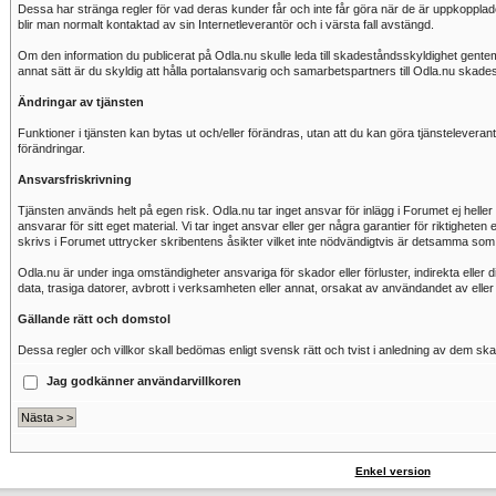
Dessa har stränga regler för vad deras kunder får och inte får göra när de är uppkopplad
blir man normalt kontaktad av sin Internetleverantör och i värsta fall avstängd.
Om den information du publicerat på Odla.nu skulle leda till skadeståndsskyldighet gentemo
annat sätt är du skyldig att hålla portalansvarig och samarbetspartners till Odla.nu skade
Ändringar av tjänsten
Funktioner i tjänsten kan bytas ut och/eller förändras, utan att du kan göra tjänsteleve
förändringar.
Ansvarsfriskrivning
Tjänsten används helt på egen risk. Odla.nu tar inget ansvar för inlägg i Forumet ej heller
ansvarar för sitt eget material. Vi tar inget ansvar eller ger några garantier för riktighet
skrivs i Forumet uttrycker skribentens åsikter vilket inte nödvändigtvis är detsamma som
Odla.nu är under inga omständigheter ansvariga för skador eller förluster, indirekta eller 
data, trasiga datorer, avbrott i verksamheten eller annat, orsakat av användandet av elle
Gällande rätt och domstol
Dessa regler och villkor skall bedömas enligt svensk rätt och tvist i anledning av dem sk
Jag godkänner användarvillkoren
Enkel version