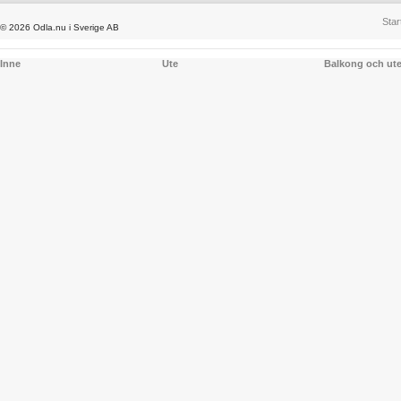
Star
© 2026 Odla.nu i Sverige AB
Inne
Ute
Balkong och ut