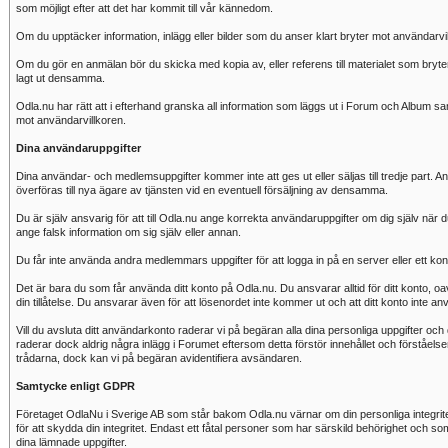
som möjligt efter att det har kommit till vår kännedom.
Om du upptäcker information, inlägg eller bilder som du anser klart bryter mot användarvi
Om du gör en anmälan bör du skicka med kopia av, eller referens till materialet som bry
lagt ut densamma.
Odla.nu har rätt att i efterhand granska all information som läggs ut i Forum och Album samt
mot användarvillkoren.
Dina användaruppgifter
Dina användar- och medlemsuppgifter kommer inte att ges ut eller säljas till tredje part
överföras till nya ägare av tjänsten vid en eventuell försäljning av densamma.
Du är själv ansvarig för att till Odla.nu ange korrekta användaruppgifter om dig själv när du
ange falsk information om sig själv eller annan.
Du får inte använda andra medlemmars uppgifter för att logga in på en server eller ett ko
Det är bara du som får använda ditt konto på Odla.nu. Du ansvarar alltid för ditt konto, 
din tillåtelse. Du ansvarar även för att lösenordet inte kommer ut och att ditt konto inte anv
Vill du avsluta ditt användarkonto raderar vi på begäran alla dina personliga uppgifter och d
raderar dock aldrig några inlägg i Forumet eftersom detta förstör innehållet och förståels
trådarna, dock kan vi på begäran avidentifiera avsändaren.
Samtycke enligt GDPR
Företaget OdlaNu i Sverige AB som står bakom Odla.nu värnar om din personliga integritet. 
för att skydda din integritet. Endast ett fåtal personer som har särskild behörighet och som 
dina lämnade uppgifter.