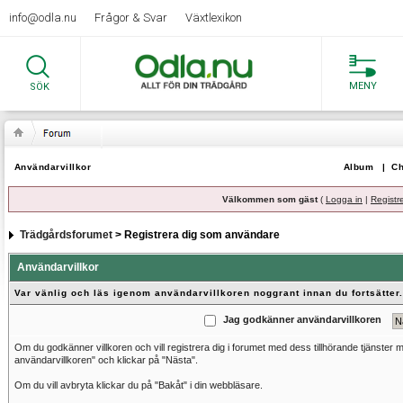
info@odla.nu
Frågor & Svar
Växtlexikon
MENY
SÖK
Användarvillkor
Album
|
Ch
Välkommen som gäst
(
Logga in
|
Registr
Trädgårdsforumet
> Registrera dig som användare
Användarvillkor
Var vänlig och läs igenom användarvillkoren noggrant innan du fortsätter.
Jag godkänner användarvillkoren
Om du godkänner villkoren och vill registrera dig i forumet med dess tillhörande tjänster
användarvillkoren" och klickar på "Nästa".
Om du vill avbryta klickar du på "Bakåt" i din webbläsare.