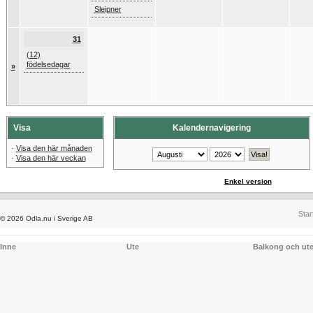
Sleipner
31
(12)
födelsedagar
»
Visa
Kalendernavigering
·
Visa den här månaden
·
Visa den här veckan
Enkel version
Star
© 2026 Odla.nu i Sverige AB
Inne
Ute
Balkong och ut