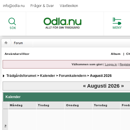
info@odla.nu
Frågor & Svar
Växtlexikon
MENY
SÖK
Användarvillkor
Album
|
Ch
Välkommen som gäst
(
Logga in
|
Registr
Trädgårdsforumet
>
Kalender
>
Forumkalendern
> Augusti 2026
«
Augusti 2026
»
Kalender
Måndag
Tisdag
Onsdag
Torsdag
Fred
»