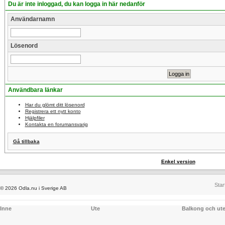
Du är inte inloggad, du kan logga in här nedanför
Användarnamn
Lösenord
Användbara länkar
Har du glömt ditt lösenord
Registrera ett nytt konto
Hjälpfiler
Kontakta en forumansvarig
Gå tillbaka
Enkel version
Star
© 2026 Odla.nu i Sverige AB
Inne
Ute
Balkong och ut