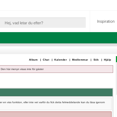
Inspiration
Album
|
Chat
|
Kalender
|
Medlemmar
|
Sök
|
Hjälp
Den här menyn visas inte för gäster
 en viss funktion, eller inte vet varför du fick detta felmeddelande kan du läsa igenom
.