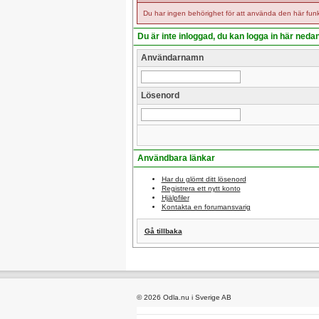
Du har ingen behörighet för att använda den här funk
Du är inte inloggad, du kan logga in här neda
Användarnamn
Lösenord
Användbara länkar
Har du glömt ditt lösenord
Registrera ett nytt konto
Hjälpfiler
Kontakta en forumansvarig
Gå tillbaka
© 2026 Odla.nu i Sverige AB