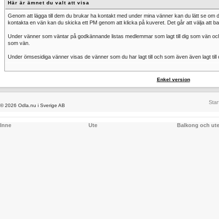
Här är ämnet du valt att visa
Genom att lägga till dem du brukar ha kontakt med under mina vänner kan du lätt se om de 
kontakta en vän kan du skicka ett PM genom att klicka på kuveret. Det går att välja att ba
Under vänner som väntar på godkännande listas medlemmar som lagt till dig som vän och vä
som vän.
Under ömsesidiga vänner visas de vänner som du har lagt till och som även även lagt till 
Enkel version
Star
© 2026 Odla.nu i Sverige AB
Inne
Ute
Balkong och ut