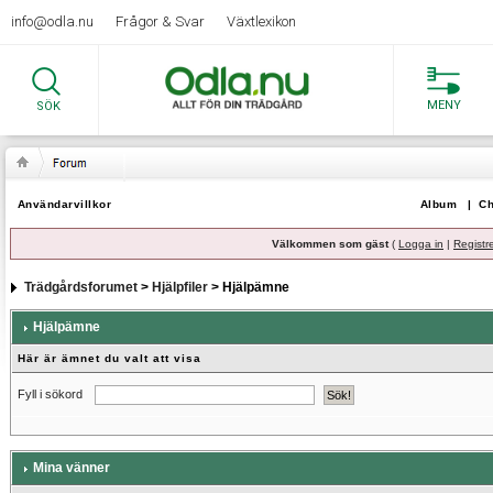
info@odla.nu
Frågor & Svar
Växtlexikon
MENY
SÖK
Användarvillkor
Album
|
Ch
Välkommen som gäst
(
Logga in
|
Registr
Trädgårdsforumet
>
Hjälpfiler
> Hjälpämne
Hjälpämne
Här är ämnet du valt att visa
Fyll i sökord
Mina vänner