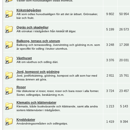
Växter som huvudsakligen odlas inomhus.
Köksträdgården
9 802
50 954
Allt som odlas huvudsakligen för att det är ätbart. Grönsaker,
bär och frukt.
Ogräs och skadedjur
5 199
26 573
Allt oönskat i trädgården från kirskål till älgar.
Balkong, terrass och uterum
3 248
17 268
Balkong och terrassodling, övervintring och gödning m.m. som
är specifikt för odling i krukor utomhus.
Växthuset
3 376
20 031
Allt om växthus och odling däri.
Jord, kompost och gödning
2 811
15 761
Jord, jordförbättring, gödning, kompost och allt som har med
dessa ämnen att göra.
Rosor
3 724
23 457
Här diskuterar vi rosor, rosor, rosor och bara rosor i alla former.
Sorter, odlingstips, beskärning m.m.
Klematis och klätterväxter
1 213
5 143
Klematis, både buskväxande och klättrande, samt alla andra
sorters klätterväxter i trädgården.
Kryddväxter
1 419
9 394
Användningsområden och odlingstips.