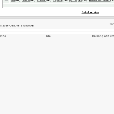
imk
(
67
),
Sandis
(
46
),
Puffsan
(
45
),
Cayene
(
64
),
ny_börjare
(
39
),
RosalindRuthven
(
3
Enkel version
Star
© 2026 Odla.nu i Sverige AB
Inne
Ute
Balkong och ut