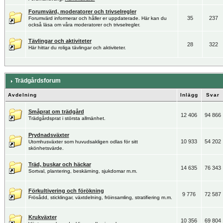
Forumvärd, moderatorer och trivselregler
35
237
Forumvärd informerar och håller er uppdaterade. Här kan du
också läsa om våra moderatorer och trivselregler.
Tävlingar och aktiviteter
28
322
Här hittar du roliga tävlingar och aktiviteter.
Trädgårdsforum
Avdelning
Inlägg
Svar
Småprat om trädgård
12 406
94 866
Trädgårdsprat i största allmänhet.
Prydnadsväxter
10 933
54 202
Utomhusväxter som huvudsakligen odlas för sitt
skönhetsvärde.
Träd, buskar och häckar
14 635
76 343
Sortval, plantering, beskärning, sjukdomar m.m.
Förkultivering och förökning
9 776
72 587
Frösådd, sticklingar, växtdelning, fröinsamling, stratifiering m.m.
Krukväxter
10 356
69 804