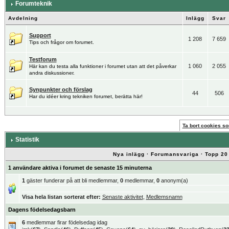
Forumteknik
Avdelning
Inlägg
Svar
Support
1 208
7 659
Tips och frågor om forumet.
Testforum
1 060
2 055
Här kan du testa alla funktioner i forumet utan att det påverkar
andra diskussioner.
Synpunkter och förslag
44
506
Har du idéer kring tekniken forumet, berätta här!
Ta bort cookies som
Statistik
Nya inlägg
·
Forumansvariga
·
Topp 20
1 användare aktiva i forumet de senaste 15 minuterna
1
gäster funderar på att bli medlemmar,
0
medlemmar,
0
anonym(a)
Visa hela listan sorterat efter:
Senaste aktivitet
,
Medlemsnamn
Dagens födelsedagsbarn
6
medlemmar firar födelsedag idag