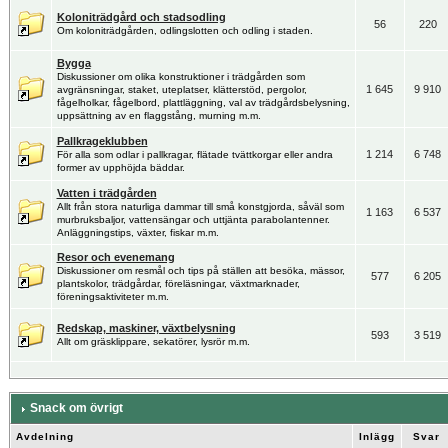
Koloniträdgård och stadsodling
56
220
Om koloniträdgården, odlingslotten och odling i staden.
Bygga
Diskussioner om olika konstruktioner i trädgården som
1 645
9 910
avgränsningar, staket, uteplatser, klätterstöd, pergolor,
fågelholkar, fågelbord, plattläggning, val av trädgårdsbelysning,
uppsättning av en flaggstång, murning m.m.
Pallkrageklubben
1 214
6 748
För alla som odlar i pallkragar, flätade tvättkorgar eller andra
former av upphöjda bäddar.
Vatten i trädgården
Allt från stora naturliga dammar till små konstgjorda, såväl som
1 163
6 537
murbruksbaljor, vattensängar och uttjänta parabolantenner.
Anläggningstips, växter, fiskar m.m.
Resor och evenemang
Diskussioner om resmål och tips på ställen att besöka, mässor,
577
6 205
plantskolor, trädgårdar, föreläsningar, växtmarknader,
föreningsaktiviteter m.m.
Redskap, maskiner, växtbelysning
593
3 519
Allt om gräsklippare, sekatörer, lysrör m.m.
Snack om övrigt
Avdelning
Inlägg
Svar