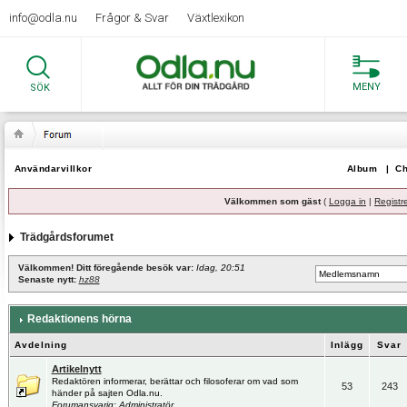
info@odla.nu
Frågor & Svar
Växtlexikon
MENY
SÖK
Användarvillkor
Album
|
Ch
Välkommen som gäst
(
Logga in
|
Registr
Trädgårdsforumet
Välkommen! Ditt föregående besök var:
Idag, 20:51
Senaste nytt:
hz88
Redaktionens hörna
Avdelning
Inlägg
Svar
Artikelnytt
Redaktören informerar, berättar och filosoferar om vad som
53
243
händer på sajten Odla.nu.
Forumansvarig:
Administratör