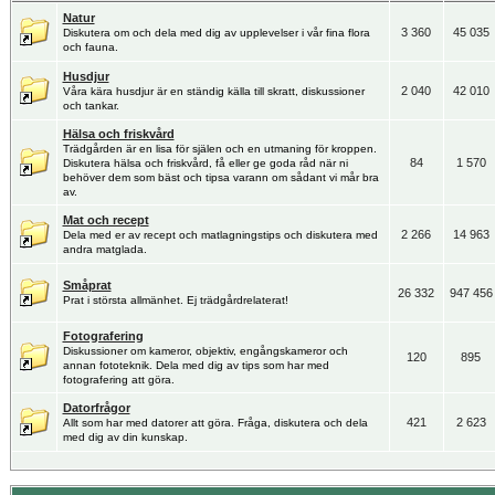
Natur
3 360
45 035
Diskutera om och dela med dig av upplevelser i vår fina flora
och fauna.
Husdjur
2 040
42 010
Våra kära husdjur är en ständig källa till skratt, diskussioner
och tankar.
Hälsa och friskvård
Trädgården är en lisa för själen och en utmaning för kroppen.
84
1 570
Diskutera hälsa och friskvård, få eller ge goda råd när ni
behöver dem som bäst och tipsa varann om sådant vi mår bra
av.
Mat och recept
2 266
14 963
Dela med er av recept och matlagningstips och diskutera med
andra matglada.
Småprat
26 332
947 456
Prat i största allmänhet. Ej trädgårdrelaterat!
Fotografering
Diskussioner om kameror, objektiv, engångskameror och
120
895
annan fototeknik. Dela med dig av tips som har med
fotografering att göra.
Datorfrågor
421
2 623
Allt som har med datorer att göra. Fråga, diskutera och dela
med dig av din kunskap.